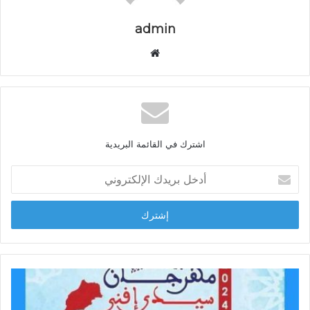
admin
م
و
ق
ع
ا
ل
اشترك في القائمة البريدية
و
ي
أ
ب
د
خ
ل
ب
ر
ي
د
ك
ا