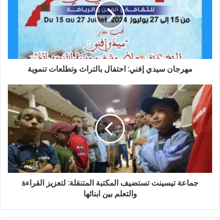
ل
إ
ل
ك
ت
ر
و
مهرجان سيدي إفني: احتفال بالتراث وتطلعات تنموية
ن
ي
جماعة تيسينت تستضيف المكتبة المتنقلة: لتعزيز القراءة
والتعلم بين ابنائها