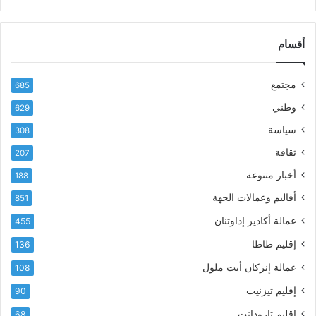
ر
ن
ي
ا
د
أقسام
ل
ك
ب
ا
ا
مجتمع
685
ل
ز
إ
ي
وطني
629
ل
ر
سياسة
ك
308
ف
ت
ع
ثقافة
207
ر
أ
أخبار متنوعة
و
188
س
ن
م
أقاليم وعمالات الجهة
851
ي
ى
عمالة أكادير إداوتنان
455
آ
ي
إقليم طاطا
136
ا
ت
عمالة إنزكان أيت ملول
108
ا
إقليم تيزنيت
90
ل
ت
إقليم تارودانت
68