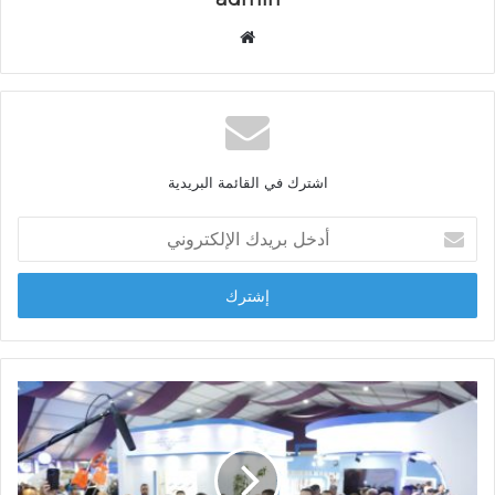
م
و
ق
ع
ا
ل
اشترك في القائمة البريدية
و
ي
أ
ب
د
خ
ل
ب
ر
ي
د
ك
ا
ل
إ