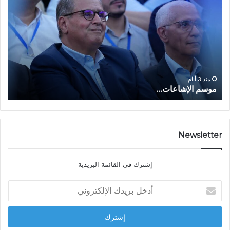
و
ل
س
ف
م
ا
ا
ع
ل
ل
إ
ا
ا
ش
ل
و
ا
ا
منذ 3 أيام
موسم الإشاعات…
ا
ع
ق
ا
ت
ت
ص
…
ا
د
Newsletter
ي
ا
إشترك في القائمة البريدية
ل
ش
أ
ا
د
ب
خ
ل
ل
ح
ب
س