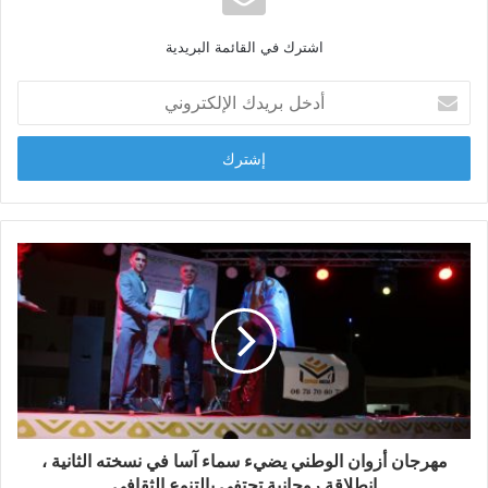
ا
ل
اشترك في القائمة البريدية
و
ي
أ
ب
د
خ
ل
ب
ر
ي
د
ك
ا
ل
إ
ل
ك
ت
ر
و
مهرجان أزوان الوطني يضيء سماء آسا في نسخته الثانية ،
ن
انطلاقة روحانية تحتفي بالتنوع الثقافي