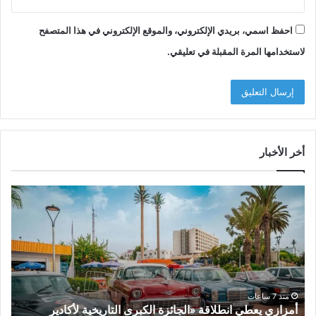
احفظ اسمي، بريدي الإلكتروني، والموقع الإلكتروني في هذا المتصفح
لاستخدامها المرة المقبلة في تعليقي.
أخر الأخبار
أ
ح
م
ي
ز
ن
ا
ي
ز
ت
ي
ح
ي
د
ع
ث
منذ 7 ساعات
أمزازي يعطي انطلاقة «الجائزة الكبرى التاريخية لأكادير
ط
ا