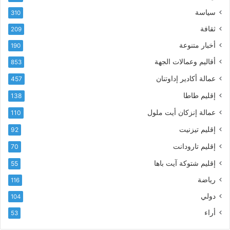
ل
ى
ة
سياسة
ك
310
ا
ت
ل
ثقافة
209
ر
ت
أخبار متنوعة
و
190
ا
ن
ر
أقاليم وعمالات الجهة
853
ي
ي
عمالة أكادير إداوتنان
خ
457
ي
إقليم طاطا
138
ة
ل
عمالة إنزكان أيت ملول
110
أ
إقليم تيزنيت
92
ك
ا
إقليم تارودانت
70
د
إقليم شتوكة آيت باها
55
ي
ر
رياضة
116
2
دولي
104
0
2
أراء
53
6
»