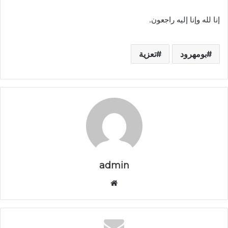
إنا لله وإنا إليه راجعون.
بومهرود
تعزية
admin
م
و
ق
ع