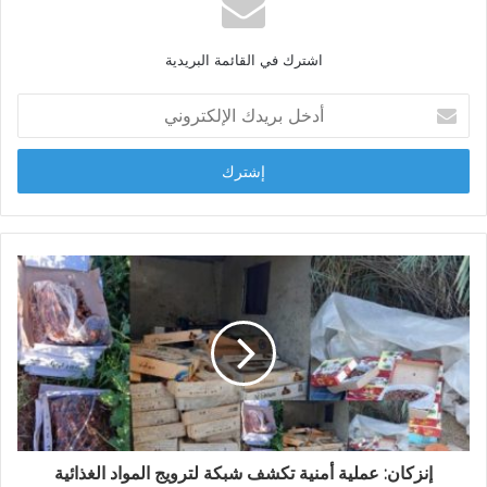
ا
ل
اشترك في القائمة البريدية
و
ي
أ
ب
د
خ
ل
ب
ر
ي
د
ك
ا
ل
إ
ل
ك
ت
ر
و
إنزكان: عملية أمنية تكشف شبكة لترويج المواد الغذائية