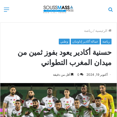
بحث
الق
عن
الرئيسية
/
رياضة
رياضة
عمالة أكادير إداوتنان
وطني
حسنية أكادير يعود بفوز ثمين من
ميدان المغرب التطواني
أكتوبر 19, 2024
0
أقل من دقيقة