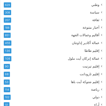
إ
ي
وطني
629
ل
ر
سياسة
ك
308
ف
ت
ع
ثقافة
207
ر
أ
أخبار متنوعة
و
188
س
ن
م
أقاليم وعمالات الجهة
851
ي
ى
عمالة أكادير إداوتنان
455
آ
ي
إقليم طاطا
136
ا
ت
عمالة إنزكان أيت ملول
108
ا
إقليم تيزنيت
90
ل
ت
إقليم تارودانت
68
ه
إقليم شتوكة آيت باها
53
ا
ن
رياضة
114
ي
دولي
102
و
ا
أراء
51