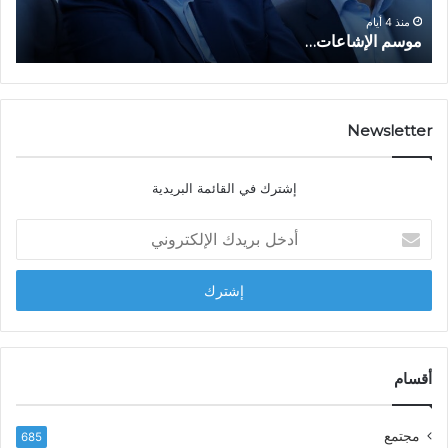
و
ا
ا
منذ 4 أيام
موسم الإشاعات…
ا
ع
ق
ا
ت
ت
ص
…
ا
د
Newsletter
ي
ا
إشترك في القائمة البريدية
ل
ش
أ
ا
د
ب
خ
ل
ل
ح
ب
س
ر
ن
ي
ا
د
أقسام
ل
ك
ب
ا
ا
مجتمع
685
ل
ز