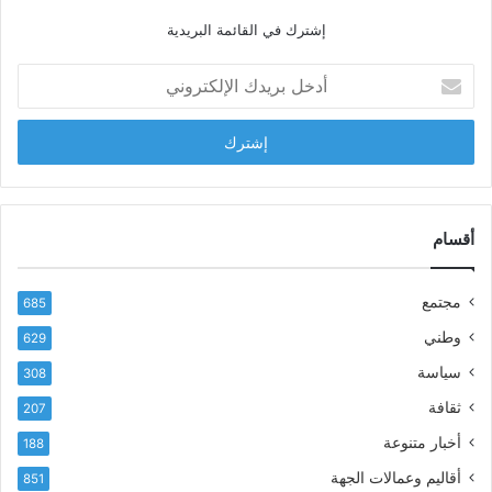
ا
إشترك في القائمة البريدية
ل
ش
أ
ا
د
ب
خ
ل
ل
ح
ب
س
ر
ن
ي
ا
د
أقسام
ل
ك
ب
ا
ا
مجتمع
685
ل
ز
إ
ي
وطني
629
ل
ر
سياسة
ك
308
ف
ت
ع
ثقافة
207
ر
أ
أخبار متنوعة
و
188
س
ن
م
أقاليم وعمالات الجهة
851
ي
ى