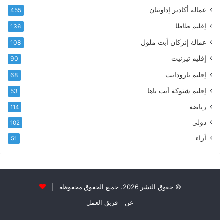
عمالة أكادير إداوتنان
455
آ
ي
إقليم طاطا
136
ا
ت
عمالة إنزكان أيت ملول
108
ا
إقليم تيزنيت
90
ل
ت
إقليم تارودانت
68
ه
إقليم شتوكة آيت باها
53
ا
ن
رياضة
114
ي
دولي
102
و
ا
أراء
51
ل
و
ل
ا
ء
© حقوق النشر 2026، جميع الحقوق محفوظة |
و
عن
فريق العمل
ا
ل