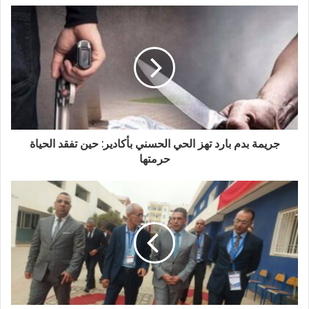
د
ك
ا
ل
إ
ل
ك
ت
ر
و
جريمة بدم بارد تهز الحي الحسني بأكادير: حين تفقد الحياة
ن
حرمتها
ي