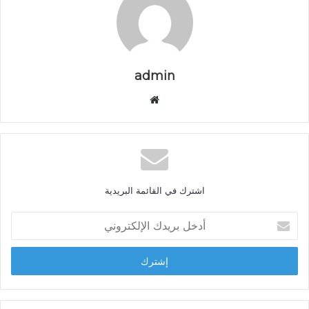
admin
م
و
ق
ع
ا
ل
اشترك في القائمة البريدية
و
ي
أ
ب
د
خ
ل
ب
ر
ي