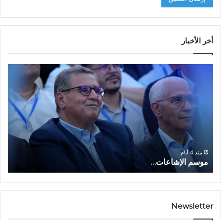
أخر الأخبار
م
ا
و
ل
س
ف
م
ا
ا
ع
ل
ل
إ
ا
ا
ش
ل
و
ا
ا
منذ 4 أيام
موسم الإشاعات…
ا
ع
ق
ا
ت
ت
ص
…
ا
د
Newsletter
ي