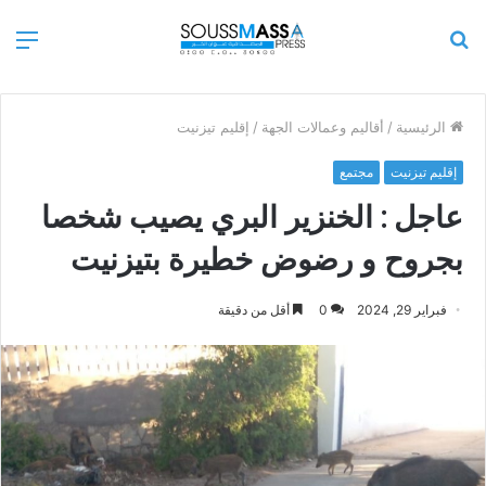
بحث
الق
عن
الرئيسية
/
أقاليم وعمالات الجهة
/
إقليم تيزنيت
إقليم تيزنيت
مجتمع
عاجل : الخنزير البري يصيب شخصا
بجروح و رضوض خطيرة بتيزنيت
فبراير 29, 2024
0
أقل من دقيقة