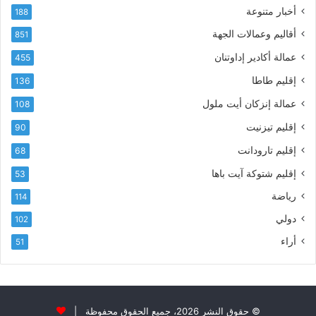
أخبار متنوعة
و
188
س
ن
م
أقاليم وعمالات الجهة
851
ي
ى
عمالة أكادير إداوتنان
455
آ
ي
إقليم طاطا
136
ا
ت
عمالة إنزكان أيت ملول
108
ا
إقليم تيزنيت
90
ل
ت
إقليم تارودانت
68
ه
إقليم شتوكة آيت باها
53
ا
ن
رياضة
114
ي
دولي
102
و
ا
أراء
51
ل
و
ل
ا
ء
© حقوق النشر 2026، جميع الحقوق محفوظة |