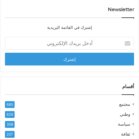
…
ا
د
Newsletter
ي
ا
إشترك في القائمة البريدية
ل
ش
أ
ا
د
ب
خ
ل
ل
ح
ب
س
ر
ن
ي
ا
د
أقسام
ل
ك
ب
ا
ا
مجتمع
685
ل
ز
إ
ي
وطني
629
ل
ر
سياسة
ك
308
ف
ت
ع
ثقافة
207
ر
أ