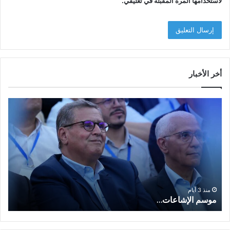
لاستخدامها المرة المقبلة في تعليقي.
أخر الأخبار
م
ا
و
ل
س
ف
م
ا
ا
ع
ل
ل
إ
ا
ا
ش
ل
و
ا
ا
منذ 3 أيام
موسم الإشاعات…
ا
ع
ق
ا
ت
ت
ص