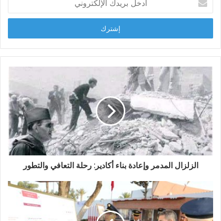
ب
د
خ
ل
ب
ر
ي
د
ك
ا
ل
إ
ل
ك
ت
ر
و
الزلزال المدمر وإعادة بناء أكادير: رحلة التعافي والتطور
ن
ي