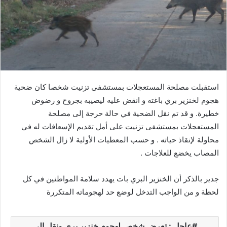
استقبلت مصلحة المستعجلات بمستشفى تزنيت شخصا كان ضحية
هجوم لخنزير بري باغته و انقض عليه ليصيبه بجروح و رضوض
خطيرة. و قد تم نقل الضحية في حالة حرجة إلى مصلحة
المستعجلات بمستشفى تزنيت على أمل تقديم الإسعافات له في
محاولة لإنقاذ حياته . و حسب المعطيات الأولية لا زال الشخص
المصاب يخضع للعلاجات .
جدير بالذكر أن الخنزير البري بات يهدد سلامة المواطنين في كل
لحظة و من الواجب التدخل لوضع حد لهجوماته المتكررة
عاجل : تعرض شخص لهجوم خنزير بري ونقل إلى