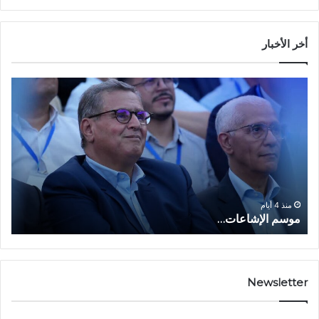
أخر الأخبار
م
ا
و
ل
س
ف
م
ا
ا
ع
ل
ل
إ
ا
ا
ش
ل
و
ا
ا
منذ 4 أيام
موسم الإشاعات…
ا
ع
ق
ا
ت
ت
ص
…
ا
د
Newsletter
ي
ا