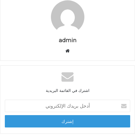
admin
م
و
ق
ع
ا
ل
اشترك في القائمة البريدية
و
ي
أ
ب
د
خ
ل
ب
ر