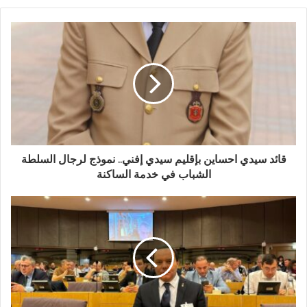
ي
د
ك
ا
ل
إ
ل
ك
ت
ر
و
قائد سيدي احساين بإقليم سيدي إفني.. نموذج لرجال السلطة
ن
الشباب في خدمة الساكنة
ي