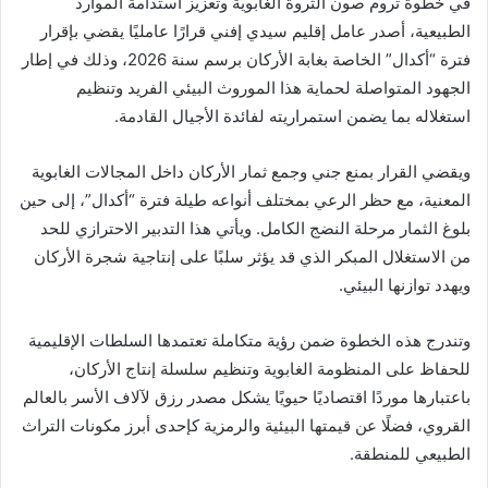
في خطوة تروم صون الثروة الغابوية وتعزيز استدامة الموارد
الطبيعية، أصدر عامل إقليم سيدي إفني قرارًا عامليًا يقضي بإقرار
فترة “أكدال” الخاصة بغابة الأركان برسم سنة 2026، وذلك في إطار
الجهود المتواصلة لحماية هذا الموروث البيئي الفريد وتنظيم
استغلاله بما يضمن استمراريته لفائدة الأجيال القادمة.
ويقضي القرار بمنع جني وجمع ثمار الأركان داخل المجالات الغابوية
المعنية، مع حظر الرعي بمختلف أنواعه طيلة فترة “أكدال”، إلى حين
بلوغ الثمار مرحلة النضج الكامل. ويأتي هذا التدبير الاحترازي للحد
من الاستغلال المبكر الذي قد يؤثر سلبًا على إنتاجية شجرة الأركان
ويهدد توازنها البيئي.
وتندرج هذه الخطوة ضمن رؤية متكاملة تعتمدها السلطات الإقليمية
للحفاظ على المنظومة الغابوية وتنظيم سلسلة إنتاج الأركان،
باعتبارها موردًا اقتصاديًا حيويًا يشكل مصدر رزق لآلاف الأسر بالعالم
القروي، فضلًا عن قيمتها البيئية والرمزية كإحدى أبرز مكونات التراث
الطبيعي للمنطقة.