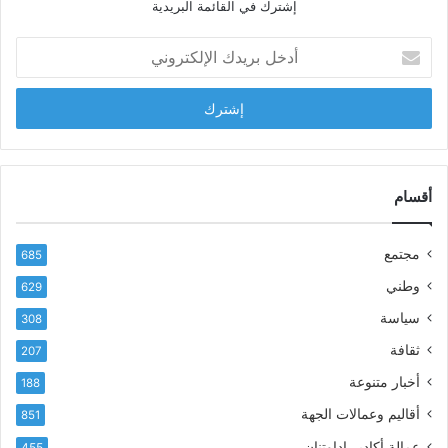
إشترك في القائمة البريدية
ل
ش
أ
ا
د
ب
خ
ل
ل
ح
ب
س
ر
ن
ي
ا
د
أقسام
ل
ك
ب
ا
ا
مجتمع
685
ل
ز
إ
ي
وطني
629
ل
ر
سياسة
ك
308
ف
ت
ع
ثقافة
207
ر
أ
أخبار متنوعة
و
188
س
ن
م
أقاليم وعمالات الجهة
851
ي
ى
عمالة أكادير إداوتنان
455