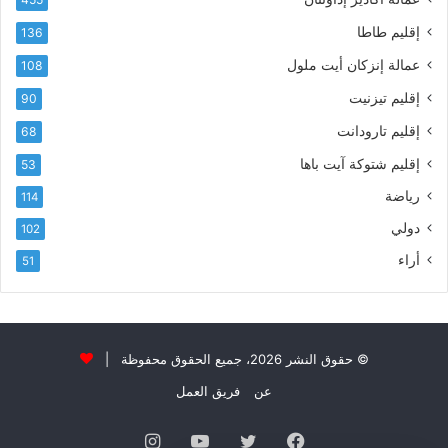
آ
ي
إقليم طاطا
136
ا
ت
عمالة إنزكان أيت ملول
108
ا
إقليم تيزنيت
90
ل
ت
إقليم تارودانت
68
ه
إقليم شتوكة آيت باها
53
ا
ن
رياضة
114
ي
دولي
102
و
ا
أراء
51
ل
و
ل
ا
ء
© حقوق النشر 2026، جميع الحقوق محفوظة |
و
عن
فريق العمل
ا
ل
فيسبوك
تويتر
يوتيوب
انستقرام
إ