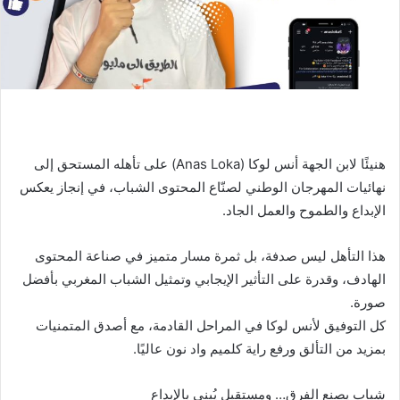
هنيئًا لابن الجهة أنس لوكا (Anas Loka) على تأهله المستحق إلى
نهائيات المهرجان الوطني لصنّاع المحتوى الشباب، في إنجاز يعكس
الإبداع والطموح والعمل الجاد.
هذا التأهل ليس صدفة، بل ثمرة مسار متميز في صناعة المحتوى
الهادف، وقدرة على التأثير الإيجابي وتمثيل الشباب المغربي بأفضل
صورة.
كل التوفيق لأنس لوكا في المراحل القادمة، مع أصدق المتمنيات
بمزيد من التألق ورفع راية كلميم واد نون عاليًا.
شباب يصنع الفرق… ومستقبل يُبنى بالإبداع