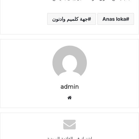
Anas loka
جهة كلميم وادنون
admin
م
و
ق
ع
ا
ل
اشترك في القائمة البريدية