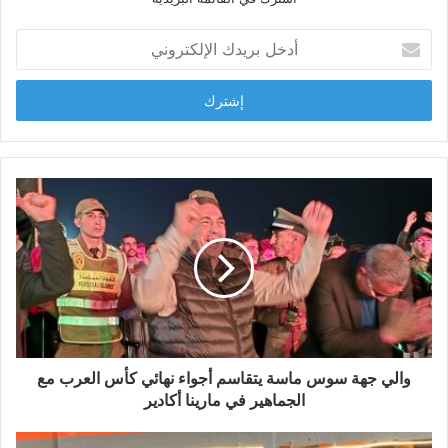
و
ي
أ
ب
د
خ
ل
ب
ر
ي
د
ك
ا
ل
إ
ل
ك
ت
ر
و
والي جهة سوس ماسة يتقاسم أجواء نهائي كأس العرب مع
ن
الجماهير في مارينا أكادير
ي