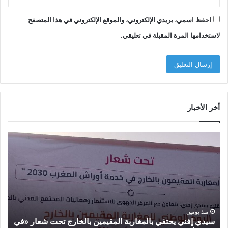
احفظ اسمي، بريدي الإلكتروني، والموقع الإلكتروني في هذا المتصفح
لاستخدامها المرة المقبلة في تعليقي.
أخر الأخبار
س
أ
ي
م
د
ز
ي
ا
إ
ز
ف
ي
ن
ي
ي
ع
منذ يومين
سيدي إفني يحتفي بالمغاربة المقيمين بالخارج تحت شعار «في
أ
ي
ط