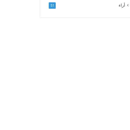
ل
أراء
51
ا
ء
و
ا
ل
إ
خ
ل
ا
ص
إ
ل
ى
ا
ل
س
د
ة
ا
ل
ع