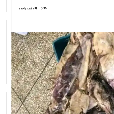
ت
0
دقيقة واحدة
ط
ر
ف
…
ي
ج
ب
أ
ن
ت
ت
ح
د
ث
ا
ل
ح
ك
م
ة