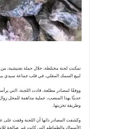
م
د
ا
ل
س
ا
د
س
ب
م
ن
تمكنت لجنة مختلطة، خلال حملة تفتيشية، من
ا
لبيع السمك المقلي، في قلب جماعة سيدي بيبي 
س
ب
ة
ووفقًا لمصادر مطلعة، قادت اللجنة، التي يرأسه
ذ
حديثًا بهذا المنصب، عملية مداهمة للمحل زوال
ك
وطريقة تخزينها.
ر
ى
ع
وكشفت المصادر ذاتها أن اللجنة وقفت على ع
ي
الأسماك والطماطم التي كانت غير صالحة للاست