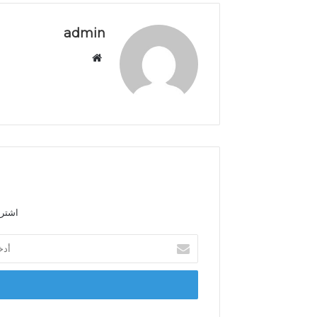
admin
م
و
ق
ع
ا
ل
و
ي
ب
اشترك
أ
د
خ
ل
ب
ر