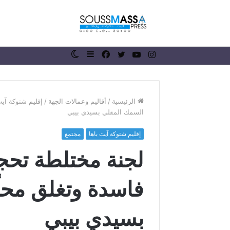
انستقرام
يوتيوب
تويتر
فيسبوك
إضافة
الوضع
عمود
المظلم
جانبي
الرئيسية
/
أقاليم وعمالات الجهة
/
إقليم شتوكة آيت
السمك المقلي بسيدي بيبي
ر
إقليم شتوكة آيت باها
مجتمع
ئ
لجنة مختلطة تح
ي
س
ج
فاسدة وتغلق محلً
م
منذ أسبوع واحد
ا
رئيس جماعة 
ع
بسيدي بيبي
الملك محمد 
ة
ذكرى عيد ال
ر