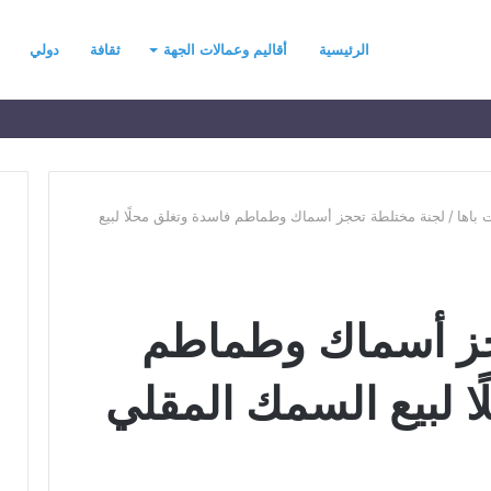
الرئيسية
أقاليم وعمالات الجهة
ثقافة
دولي
 باها
/
لجنة مختلطة تحجز أسماك وطماطم فاسدة وتغلق محلًا لبيع
ح
ي
جز أسماك وطماطم
ن
ي
ت
ا لبيع السمك المقلي
ح
د
رسموكة يهنئ جلالة
منذ يومين
ث
السادس بمناسبة
حين يتحدث التطرف… يجب أن
ا
عرش المجيد
تتحدث الحكمة
ل