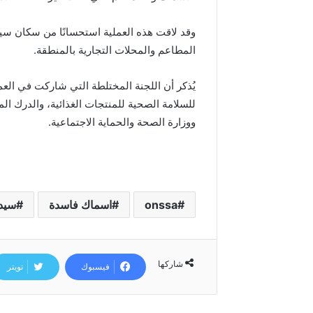
د
ا
وقد لاقت هذه العملية استحسانًا من سكان سيد
ل
ع
المطاعم والمحلات التجارية بالمنطقة.
ر
ش
يُذكر أن اللجنة المختلطة التي شاركت في ال
ا
للسلامة الصحية للمنتجات الغذائية، والدرك 
ل
م
ووزارة الصحة والحماية الاجتماعية.
ج
ي
د
onssa
اسماك فاسدة
سيد
شاركها
فيسبوك
تويتر