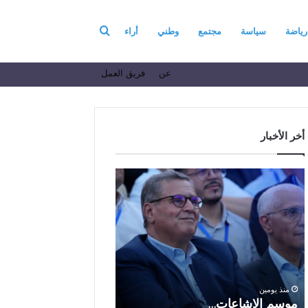
بحث
رياضة
سياسة
مجتمع
وطني
أراء
عن
فريق العمل
عن
أخر الأخبار
م
ا
و
ل
س
ف
م
ا
منذ 6 أيام
ا
ع
الفاعل الاقتصادي ال
ل
ل
الباز يرفع أسمى آيات ا
إ
ا
والولاء والإخلاص إلى ا
ش
ل
بالله بمناسبة الذكرى ا
منذ يومين
ا
ا
موسم الإشاعات…
والعشرين لعيد العرش 
ع
ق