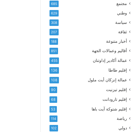
إ
ف
مجتمع
685
ل
ع
ك
وطني
629
أ
ت
س
سياسة
308
ر
م
و
ثقافة
207
ى
ن
آ
أخبار متنوعة
188
ي
ي
أقاليم وعمالات الجهة
851
ا
ت
عمالة أكادير إداوتنان
455
ا
إقليم طاطا
136
ل
ت
عمالة إنزكان أيت ملول
108
ه
إقليم تيزنيت
ا
90
ن
إقليم تارودانت
68
ي
و
إقليم شتوكة آيت باها
53
ا
رياضة
114
ل
و
دولي
102