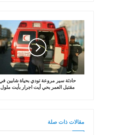
ي
د
ك
ا
ل
إ
ل
ك
ت
ر
و
ن
حادثة سير مروعة تودي بحياة شابين في
ي
مقتبل العمر بحي أيت اجرار بأيت ملول
مقالات ذات صلة