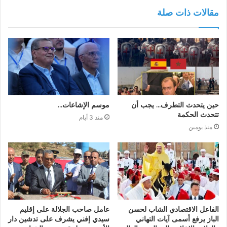
مقالات ذات صلة
حين يتحدث التطرف… يجب أن
موسم الإشاعات…
تتحدث الحكمة
منذ 3 أيام
منذ يومين
الفاعل الاقتصادي الشاب لحسن
عامل صاحب الجلالة على إقليم
الباز يرفع أسمى آيات التهاني
سيدي إفني يشرف على تدشين دار