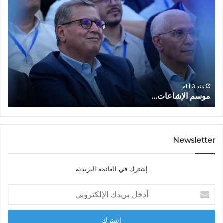
م
ا
و
ل
س
ف
م
ا
ا
ع
ل
ل
إ
ا
ا
ش
ل
و
ا
ا
منذ 3 أيام
موسم الإشاعات…
ا
ع
ق
ا
ت
ت
ص
…
ا
د
Newsletter
ي
ا
إشترك في القائمة البريدية
ل
ش
أ
ا
د
ب
خ
ل
ل
ح