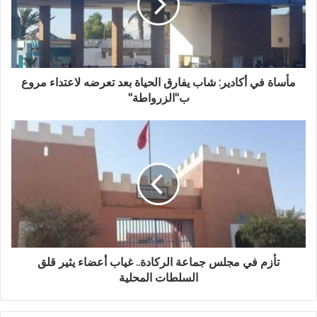
إ
ل
ك
ت
ر
و
مأساة في أكادير: شاب يفارق الحياة بعد تعرضه لاعتداء مروع
ن
ب"الزرواطة"
ي
تأزم في مجلس جماعة الركادة.. غياب أعضاء يثير قلق
السلطات المحلية