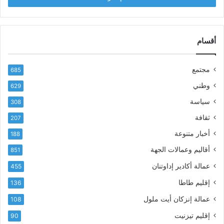
ب
س
ر
ن
ي
ا
د
أقسام
ل
ك
ب
ا
ا
مجتمع
685
ل
ز
إ
ي
وطني
629
ل
ر
سياسة
ك
308
ف
ت
ع
ثقافة
207
ر
أ
أخبار متنوعة
و
188
س
ن
م
أقاليم وعمالات الجهة
851
ي
ى
عمالة أكادير إداوتنان
455
آ
ي
إقليم طاطا
136
ا
ت
عمالة إنزكان أيت ملول
108
ا
إقليم تيزنيت
90
ل