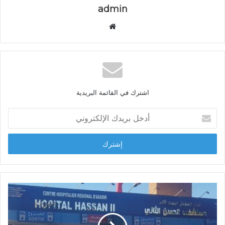
admin
م
و
ق
ع
ا
ل
اشترك في القائمة البريدية
و
ي
أ
ب
د
خ
ل
ب
ر
ي
د
ك
ا
ل