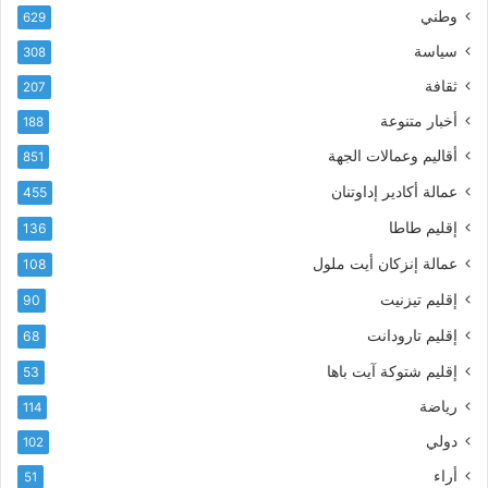
إ
ي
وطني
629
ل
ر
سياسة
ك
308
ف
ت
ع
ثقافة
207
ر
أ
أخبار متنوعة
و
188
س
ن
م
أقاليم وعمالات الجهة
851
ي
ى
عمالة أكادير إداوتنان
455
آ
ي
إقليم طاطا
136
ا
ت
عمالة إنزكان أيت ملول
108
ا
إقليم تيزنيت
90
ل
ت
إقليم تارودانت
68
ه
إقليم شتوكة آيت باها
53
ا
ن
رياضة
114
ي
دولي
102
و
ا
أراء
51