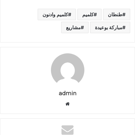
طنطان
كلميم
كلميم وادنون
مباركة بوعيدة
مشاريع
admin
م
و
ق
ع
ا