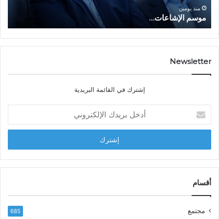
و
ا
ا
منذ يومين
موسم الإشاعات…
ا
ع
ق
ا
ت
ت
ص
…
ا
د
Newsletter
ي
ا
إشترك في القائمة البريدية
ل
ش
أ
ا
د
ب
خ
ل
ل
ح
ب
س
ر
ن
ي
ا
د
أقسام
ل
ك
ب
ا
ا
مجتمع
685
ل
ز