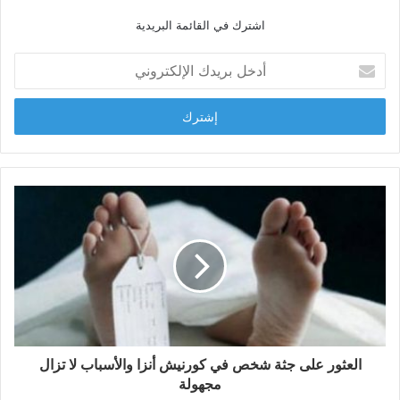
ل
اشترك في القائمة البريدية
و
ي
أ
ب
د
خ
ل
ب
ر
ي
د
ك
ا
ل
إ
ل
ك
ت
ر
و
العثور على جثة شخص في كورنيش أنزا والأسباب لا تزال
ن
مجهولة
ي