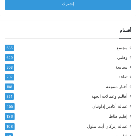
ل
ح
ب
س
ر
ن
ي
ا
د
أقسام
ل
ك
ب
ا
ا
مجتمع
685
ل
ز
إ
ي
وطني
629
ل
ر
سياسة
ك
308
ف
ت
ع
ثقافة
207
ر
أ
أخبار متنوعة
و
188
س
ن
م
أقاليم وعمالات الجهة
851
ي
ى
عمالة أكادير إداوتنان
455
آ
ي
إقليم طاطا
136
ا
ت
عمالة إنزكان أيت ملول
108
ا