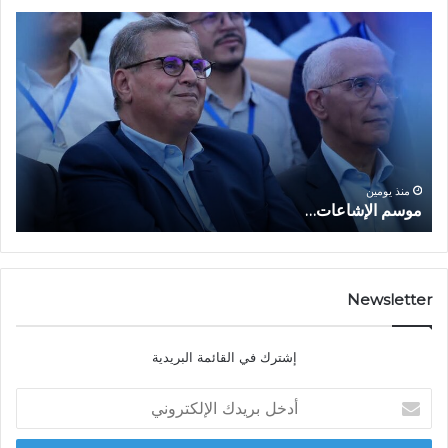
م
ا
و
ل
س
ف
م
ا
ا
ع
ل
ل
إ
ا
ا
ش
ل
و
ا
ا
منذ يومين
موسم الإشاعات…
ا
ع
ق
ا
ت
ت
ص
…
ا
د
Newsletter
ي
ا
إشترك في القائمة البريدية
ل
ش
أ
ا
د
ب
خ
ل