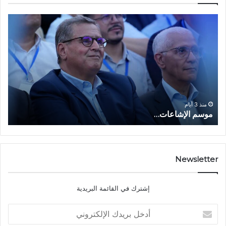
م
ا
و
ل
س
ف
م
ا
ا
ع
ل
ل
إ
ا
ا
ش
ل
و
ا
ا
منذ 3 أيام
موسم الإشاعات…
ا
ع
ق
ا
ت
ت
ص
…
ا
د
Newsletter
ي
ا
إشترك في القائمة البريدية
ل
ش
أ
ا
د
ب