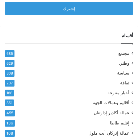
خ
ل
ل
ح
ب
س
ر
ن
ي
ا
د
أقسام
ل
ك
ب
ا
ا
مجتمع
685
ل
ز
إ
ي
وطني
629
ل
ر
سياسة
ك
308
ف
ت
ع
ثقافة
207
ر
أ
أخبار متنوعة
و
188
س
ن
م
أقاليم وعمالات الجهة
851
ي
ى
عمالة أكادير إداوتنان
455
آ
ي
إقليم طاطا
136
ا
ت
عمالة إنزكان أيت ملول
108