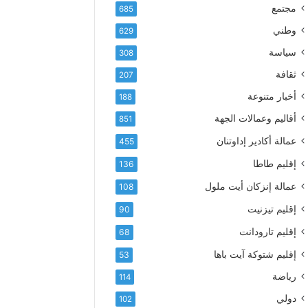
إ
ف
مجتمع
685
ل
ع
ك
وطني
629
أ
ت
س
سياسة
308
ر
م
و
ثقافة
207
ى
ن
آ
أخبار متنوعة
188
ي
ي
أقاليم وعمالات الجهة
851
ا
ت
عمالة أكادير إداوتنان
455
ا
إقليم طاطا
136
ل
ت
عمالة إنزكان أيت ملول
108
ه
إقليم تيزنيت
ا
90
ن
إقليم تارودانت
68
ي
و
إقليم شتوكة آيت باها
53
ا
رياضة
114
ل
و
دولي
102