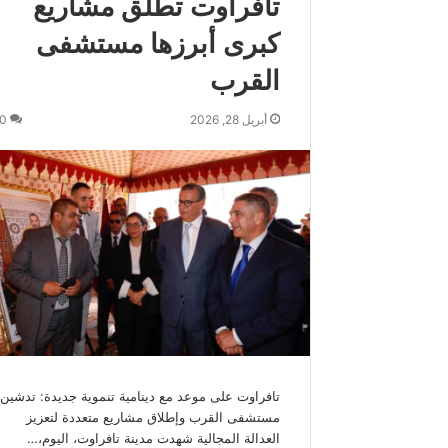
تافراوت تطلق مشاريع
س
كبرى أبرزها مستشفى
م
و
القرب
ك
ة
أبريل 28, 2026
0
ي
ه
ن
ئ
ج
ل
ا
ل
ة
ا
ل
م
ل
ك
تافراوت على موعد مع دينامية تنموية جديدة: تدشين
م
مستشفى القرب وإطلاق مشاريع متعددة لتعزيز
ح
العدالة المجالية شهدت مدينة تافراوت، اليوم،…