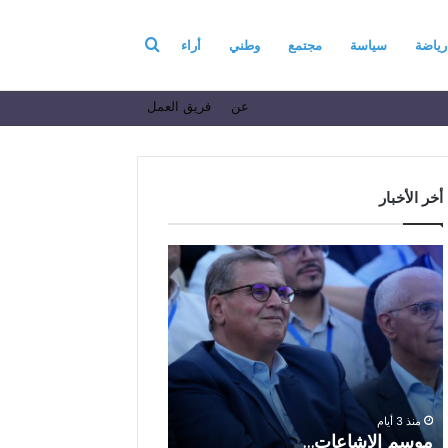
بحث
رياضة
سياسة
مجتمع
وطني
أراء
عن
فريق العمل
عن
أخر الأخبار
م
ا
و
ل
س
ف
م
ا
منذ 6 أيام
ا
ع
الفاعل الاقتصادي ال
ل
ل
الباز يرفع أسمى آيات ا
إ
ا
والولاء والإخلاص إلى ا
ش
ل
بالله بمناسبة الذكرى ا
منذ 3 أيام
ا
ا
موسم الإشاعات…
والعشرين لعيد العرش 
ع
ق