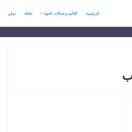
الرئيسية
أقاليم وعمالات الجهة
ثقافة
دولي
ب
ح
ي
ن
ي
ت
ح
د
رسموكة يهنئ جلالة
منذ يومين
ث
السادس بمناسبة
حين يتحدث التطرف… يجب أن
ا
عرش المجيد
تتحدث الحكمة
ل