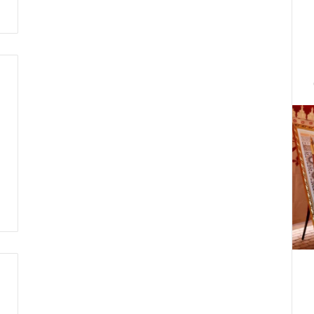
ت
ط
ر
ف
…
ي
ج
ب
أ
ن
ت
ت
ح
د
ث
ا
ل
ح
ك
م
ة