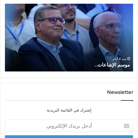
م
ا
و
ل
س
ف
م
ا
ا
ع
ل
ل
إ
ا
ا
ش
ل
و
ا
ا
منذ 4 أيام
موسم الإشاعات…
ا
ع
ق
ا
ت
ت
ص
…
ا
د
Newsletter
ي
ا
إشترك في القائمة البريدية
ل
ش
أ
ا
د
ب
خ
ل