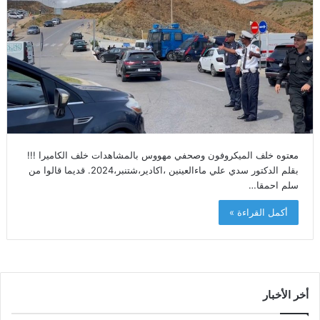
معتوه خلف الميكروفون وصحفي مهووس بالمشاهدات خلف الكاميرا !!!
بقلم الدكتور سدي علي ماءالعينين ،اكادير،شتنبر،2024. قديما قالوا من
سلم احمقا…
أكمل القراءة »
أخر الأخبار