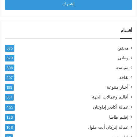
ل
ح
ب
س
ر
ن
ي
ا
د
أقسام
ل
ك
ب
ا
ا
مجتمع
685
ل
ز
إ
ي
وطني
629
ل
ر
سياسة
ك
308
ف
ت
ع
ثقافة
207
ر
أ
أخبار متنوعة
و
188
س
ن
م
أقاليم وعمالات الجهة
851
ي
ى
عمالة أكادير إداوتنان
455
آ
ي
إقليم طاطا
136
ا
ت
عمالة إنزكان أيت ملول
108
ا