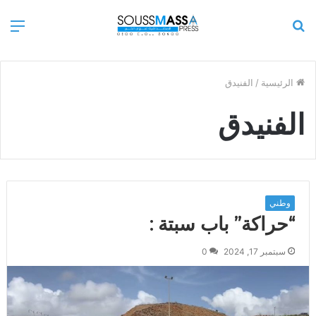
بحث
الق
عن
الرئيسية
/
الفنيدق
الفنيدق
وطني
“حراكة” باب سبتة :
سبتمبر 17, 2024
0