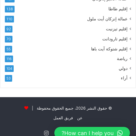
ي
إقليم طاطا
138
ة
ل
عمالة إنزكان أيت ملول
110
أ
إقليم تيزنيت
92
ك
ا
إقليم تارودانت
70
د
إقليم شتوكة آيت باها
55
ي
ر
رياضة
116
2
دولي
104
0
2
أراء
53
6
»
ل
س
ب
© حقوق النشر 2026، جميع الحقوق محفوظة |
ا
عن
فريق العمل
ق
ا
فيسبوك
تويتر
يوتيوب
انستقرام
How can I help you?
ت