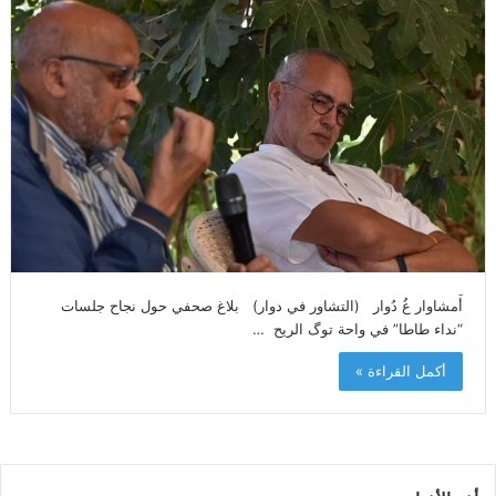
أَمشاوار غُ دُوار (التشاور في دوار) بلاغ صحفي حول نجاح جلسات
“نداء طاطا” في واحة توگ الریح …
أكمل القراءة »