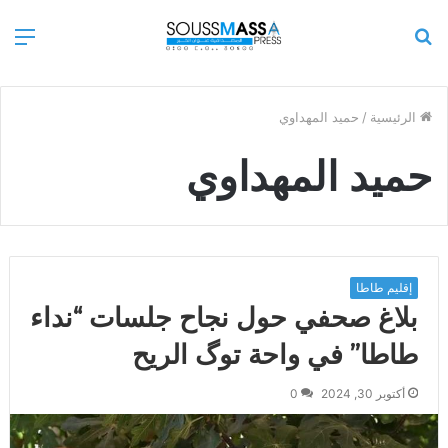
بحث
الق
عن
الرئيسية
/
حميد المهداوي
حميد المهداوي
إقليم طاطا
بلاغ صحفي حول نجاح جلسات “نداء
طاطا” في واحة توگ الریح
أكتوبر 30, 2024
0