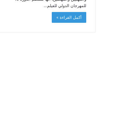
د
للمهرجان الدولي للفيلم…
ا
ل
أكمل القراءة »
س
ا
د
س
ب
م
ن
ا
س
ب
ة
ذ
ك
ر
ى
ع
ي
د
ا