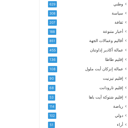
ع
ك
وطني
629
أ
ت
س
سياسة
308
ر
م
و
ثقافة
207
ى
ن
آ
أخبار متنوعة
188
ي
ي
أقاليم وعمالات الجهة
851
ا
ت
عمالة أكادير إداوتنان
455
ا
إقليم طاطا
136
ل
ت
عمالة إنزكان أيت ملول
108
ه
إقليم تيزنيت
ا
90
ن
إقليم تارودانت
68
ي
و
إقليم شتوكة آيت باها
53
ا
رياضة
114
ل
و
دولي
102
ل
أراء
51
ا