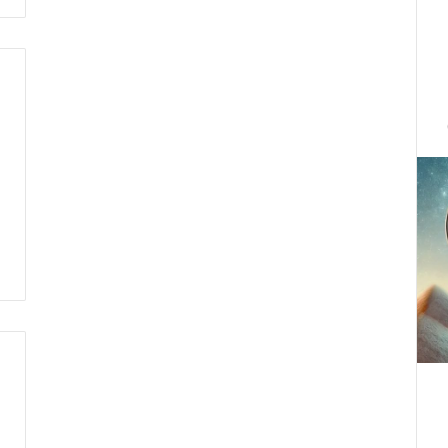
ط
ر
ف
…
ي
ج
ب
أ
ن
ت
ت
ح
د
ث
ا
ل
ح
ك
م
ة