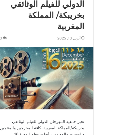
الدولي للفيلم الوثائقي
م
و
بخريبكة/ المملكة
ك
ة
المغربية
ي
ه
أبريل 13, 2025
0
ن
ئ
ج
ل
ا
ل
ة
ا
ل
م
ل
ك
م
تخبر جمعية المهرجان الدولي للفيلم الوثائقي
ح
بخريبكة/المملكة المغربية، كافة المخرجين والمنتجين
م
والمهنيين والمهتمين، أنها ستنظم الدورة 16