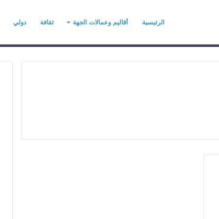
الرئيسية
أقاليم وعمالات الجهة
ثقافة
دولي
ح
ي
ن
ي
ت
ح
د
رسموكة يهنئ جلالة
منذ يوم واحد
ث
السادس بمناسبة
حين يتحدث التطرف… يجب أن
ا
عرش المجيد
تتحدث الحكمة
ل
ت