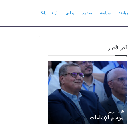
بحث
رياضة
سياسة
مجتمع
وطني
أراء
عن
فريق العمل
عن
أخر الأخبار
م
ا
و
ل
س
ف
م
ا
منذ 6 أيام
ا
ع
الفاعل الاقتصادي ال
ل
ل
الباز يرفع أسمى آيات ا
إ
ا
والولاء والإخلاص إلى ا
ش
ل
بالله بمناسبة الذكرى ا
منذ يومين
ا
ا
موسم الإشاعات…
والعشرين لعيد العرش 
ع
ق
ا
ت