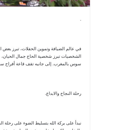
م
د
ا
.
ل
س
ا
د
س
في عالم الضيافة وتموين الحفلات، تبرز بعض ال
ب
الشخصيات تبرز شخصية الحاج جمال الحيان، ال
م
سوس بالمغرب. إلى جانبه تقف قاعة أفراح س
ن
ا
س
ب
ة
رحلة النجاح والابداع.
ذ
ك
ر
ى
ع
نبدأ على بركة الله بتسليط الضوء على رحلة ا
ي