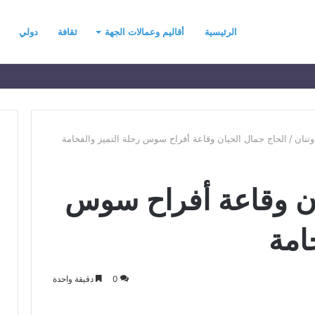
الرئيسية
أقاليم وعمالات الجهة
ثقافة
دولي
وتنان
/
الحاج جمال الحيان وقاعة أفراح سوس رحلة التميز والفخامة
ح
ان وقاعة أفراح سوس
ي
ن
ي
امة
ت
ح
د
رسموكة يهنئ جلالة
منذ 3 أيام
0
دقيقة واحدة
ث
السادس بمناسبة
حين يتحدث التطرف… يجب أن
ا
عرش المجيد
تتحدث الحكمة
ل