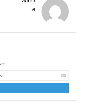
admin
م
و
ق
ع
ا
ل
و
ي
ب
اشترك
أ
د
خ
ل
ب
ر
ي
د