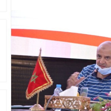
ت
ط
ر
ف
…
ي
ج
ب
أ
ن
ت
ت
ح
د
ث
ا
ل
ح
ك
م
ة