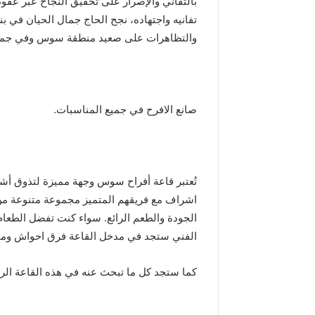
بالتفاني والإصرار على تحقيق النجاح عبر عقو
د
ا
تفانيه واجتهاده، نجح الحاج جمال الحيان في 
ل
والتظاهرات على صعيد منطقة سوس وفي جميع 
ع
ر
ش
ا
ل
صانع الافرح في جميع المناسبات.
م
ج
ي
د
تُعتبر قاعة أفراح سوس وجهة مميزة لتذوق أشه
اشراف مع فريقهم المتميز مجموعة متنوعة من ا
الجودة والطعم الرائع. سواء كنت تفضل الطعام ا
الفني ستجد في مدخل القاعة فرق احواش ومج
كما ستجد كل ما تبحث عنه في هذه القاعة الرا