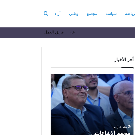
بحث
رياضة
سياسة
مجتمع
وطني
أراء
عن
فريق العمل
عن
أخر الأخبار
م
ا
و
ل
س
ف
م
ا
منذ أسبوع واحد
ا
ع
الفاعل الاقتصادي ال
ل
ل
الباز يرفع أسمى آيات ا
إ
ا
والولاء والإخلاص إلى ا
ش
ل
بالله بمناسبة الذكرى ا
منذ 4 أيام
ا
ا
موسم الإشاعات…
والعشرين لعيد العرش 
ع
ق