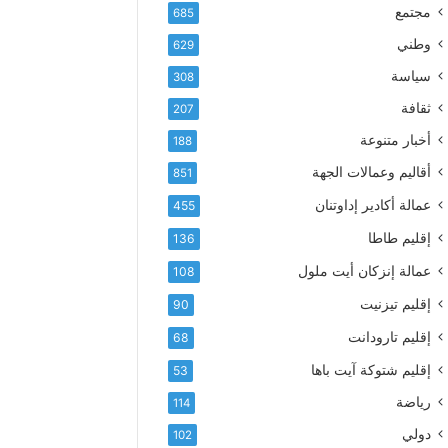
إ
ف
مجتمع
685
ل
ع
ك
وطني
629
أ
ت
س
سياسة
308
ر
م
و
ثقافة
207
ى
ن
آ
أخبار متنوعة
188
ي
ي
أقاليم وعمالات الجهة
851
ا
ت
عمالة أكادير إداوتنان
455
ا
إقليم طاطا
136
ل
ت
عمالة إنزكان أيت ملول
108
ه
إقليم تيزنيت
ا
90
ن
إقليم تارودانت
68
ي
و
إقليم شتوكة آيت باها
53
ا
رياضة
114
ل
و
دولي
102