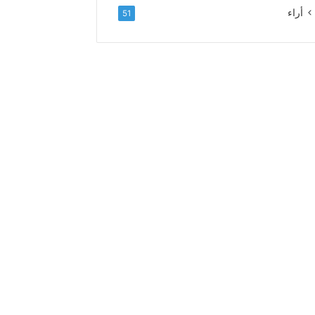
ل
أراء
51
ا
ء
و
ا
ل
إ
خ
ل
ا
ص
إ
ل
ى
ا
ل
س
د
ة
ا
ل
ع