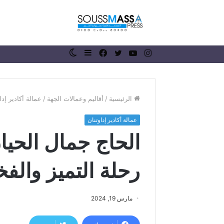
انستقرام
يوتيوب
تويتر
فيسبوك
إضافة
الوضع
عمود
المظلم
جانبي
الرئيسية
/
أقاليم وعمالات الجهة
/
عمالة أكادير إدا
عمالة أكادير إداوتنان
ر
الحاج جمال الحي
ئ
ي
س
رحلة التميز والفخ
ج
م
منذ أسبوعين
ا
رئيس جماعة 
مارس 19, 2024
ع
الملك محمد 
ة
ذكرى عيد ال
ر