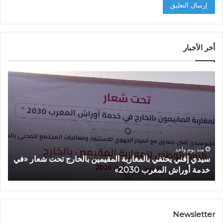
أخر الأخبار
س
أ
ي
م
د
ز
ي
ا
إ
ز
ف
ي
ن
ي
ي
ع
منذ يوم واحد
سيدي إفني يحتفي بالمغاربة المقيمين بالخارج تحت شعار «في
أ
ي
ط
خدمة أوراش المغرب 2030»
2026»
ح
ي
ت
ا
ف
ن
ي
ط
ب
ل
Newsletter
ا
ا