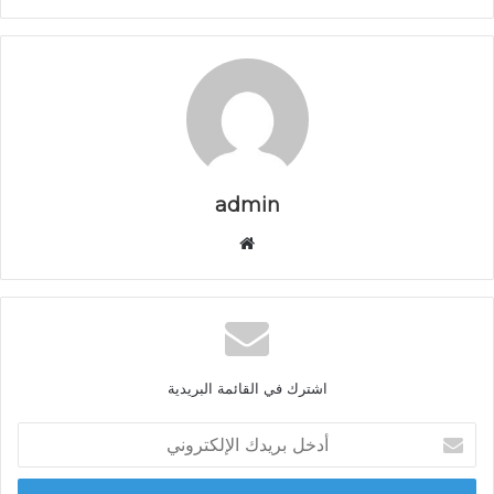
admin
م
و
ق
ع
ا
ل
اشترك في القائمة البريدية
و
ي
أ
ب
د
خ