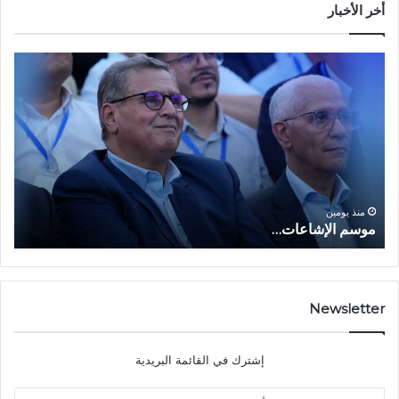
أخر الأخبار
م
ا
و
ل
س
ف
م
ا
ا
ع
ل
ل
إ
ا
ا
ش
ل
و
ا
ا
منذ يومين
موسم الإشاعات…
ا
ع
ق
ا
ت
ت
ص
…
ا
د
Newsletter
ي
ا
إشترك في القائمة البريدية
ل
ش
أ
ا