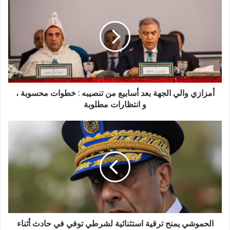
ك
ا
ل
إ
ل
ك
ت
ر
و
أمزازي والي الجهة بعد أسابيع من تنصيبه : خطوات محسوبة ،
ن
و انتظارات مطلوبة
ي
الحموشي يمنح ترقية استثنائية لشرطي توفي في حادث أثناء