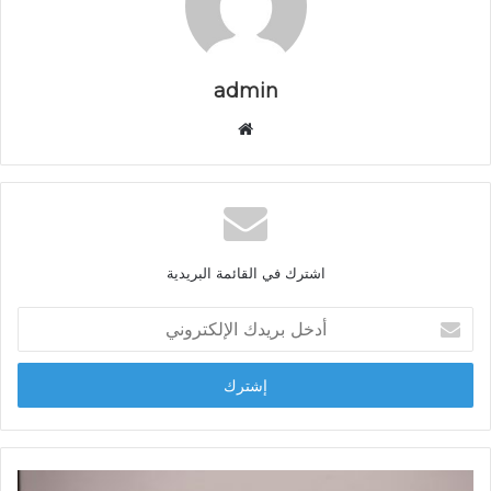
admin
م
و
ق
ع
ا
ل
اشترك في القائمة البريدية
و
ي
أ
ب
د
خ
ل
ب
ر
ي
د