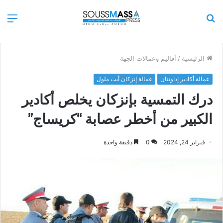
بحث
الق
عن
الرئيسية
/
أقاليم وعمالات الجهة
عمالة أكادير إداوتنان
عمالة إنزكان أيت ملول
درك التمسية بإنزكان يخلص أكادير
الكبير من أخطر عصابة “كريساج”
فبراير 24, 2024
0
دقيقة واحدة