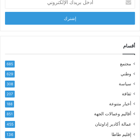
د
ب
خ
ل
ل
ح
ب
س
ر
ن
ي
ا
د
أقسام
ل
ك
ب
ا
ا
مجتمع
685
ل
ز
إ
ي
وطني
629
ل
ر
سياسة
ك
308
ف
ت
ع
ثقافة
207
ر
أ
أخبار متنوعة
و
188
س
ن
م
أقاليم وعمالات الجهة
851
ي
ى
عمالة أكادير إداوتنان
455
آ
ي
إقليم طاطا
136
ا