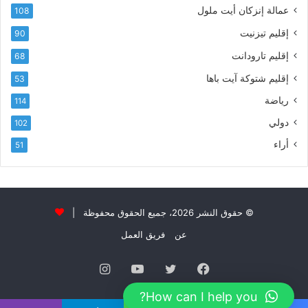
ت
عمالة إنزكان أيت ملول
108
ا
إقليم تيزنيت
90
ل
ت
إقليم تارودانت
68
ه
إقليم شتوكة آيت باها
53
ا
ن
رياضة
114
ي
دولي
102
و
ا
أراء
51
ل
و
ل
ا
ء
© حقوق النشر 2026، جميع الحقوق محفوظة |
و
عن
فريق العمل
ا
ل
فيسبوك
تويتر
يوتيوب
انستقرام
إ
خ
How can I help you?
ل