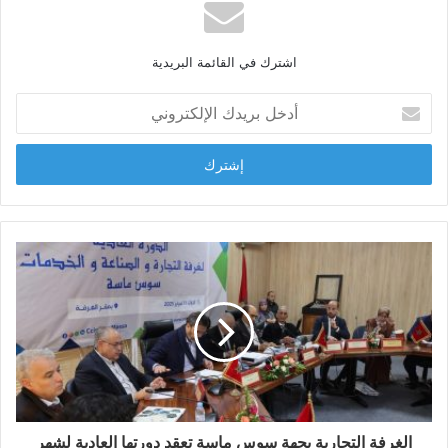
ع
ا
ل
اشترك في القائمة البريدية
و
ي
أ
ب
د
خ
ل
ب
ر
ي
د
ك
ا
ل
إ
ل
ك
ت
ر
و
الغرفة التجارية بجهة سوس ماسة تعقد دورتها العادية لشهر