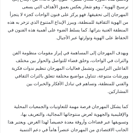
ترسيخ الهوية”، وهو شعار يعكس بعمق الأهداف التي يسعى
المهرجان إلى تحقيقها. فهو يركز على فنون الواحات كجزء لا يتجزأ
من الهوية الثقافية للمنطقة، ويبرز الإبداع المتنوع الذي تزخر به هذه
المنطقة الغنية بتراثها. كما يسلط الضوء على أهمية هذه الفنون في
الحفاظ على الهوية وتوارثها عبر الأجيال.
ويهدف المهرجان إلى المساهمة في إبراز مقومات منظومة الفن
والتراث في الواحات، وخلق فضاء للتواصل والحوار بين مختلف
الفاعلين الترابيين. وتشمل فعاليات المهرجان تنظيم ندوات فكرية
وورشات متنوعة، تتناول مواضيع مختلفة تتعلق بالتراث الثقافي
والفني للمنطقة، وتساهم في تبادل الأفكار والخبرات بين
المشاركين.
كما يشكل المهرجان فرصة مهمة للتعاونيات والجمعيات المحلية
والإقليمية والجهوية لعرض منتوجاتها المجالية، والتعريف بها،
وتسويقها عبر فضاءات وأروقة معدة خصيصاً لهذا الغرض. ويعتبر هذا
الجانب الاقتصادي من المهرجان عنصراً هاماً في دعم التنمية