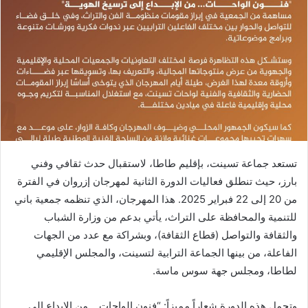
تستعد جماعة تسينت، بإقليم طاطا، لاستقبال حدث ثقافي وفني
بارز، حيث تنطلق فعاليات الدورة الثانية لمهرجان إزروان في الفترة
من 20 إلى 22 فبراير 2025. هذا المهرجان، الذي تنظمه جمعية باني
للتنمية والمحافظة على التراث، يأتي بدعم من وزارة الشباب
والثقافة والتواصل (قطاع الثقافة)، وبشراكة مع عدد من الجهات
الفاعلة، من بينها الجماعة الترابية لتسينت، والمجلس الإقليمي
لطاطا، ومجلس جهة سوس ماسة.
وتحمل هذه الدورة شعاراً مميزاً: “فنون الواحات… من الإبداع إلى