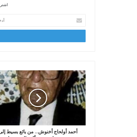
اشترك
أ
د
خ
ل
ب
ر
ي
د
ك
ا
ل
إ
ل
ك
ت
ر
و
ن
أحمد أولحاج أخنوش… من بائع بسيط إلى
ي