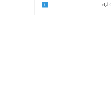
ل
أراء
51
ا
ء
و
ا
ل
إ
خ
ل
ا
ص
إ
ل
ى
ا
ل
س
د
ة
ا
ل
ع