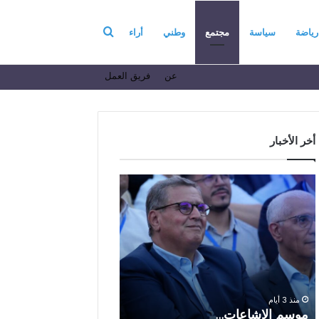
بحث
رياضة
سياسة
مجتمع
وطني
أراء
عن
فريق العمل
عن
أخر الأخبار
م
ا
و
ل
س
ف
م
ا
منذ 7 أيام
ا
ع
الفاعل الاقتصادي ال
ل
ل
الباز يرفع أسمى آيات ا
إ
ا
والولاء والإخلاص إلى ا
ش
ل
بالله بمناسبة الذكرى ا
منذ 3 أيام
ا
ا
موسم الإشاعات…
والعشرين لعيد العرش 
ع
ق