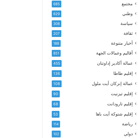
إ
ف
مجتمع
685
ل
ع
ك
وطني
629
أ
ت
س
سياسة
308
ر
م
و
ثقافة
207
ى
ن
آ
أخبار متنوعة
188
ي
ي
أقاليم وعمالات الجهة
851
ا
ت
عمالة أكادير إداوتنان
455
ا
إقليم طاطا
136
ل
ت
عمالة إنزكان أيت ملول
108
ه
إقليم تيزنيت
ا
90
ن
إقليم تارودانت
68
ي
و
إقليم شتوكة آيت باها
53
ا
رياضة
114
ل
و
دولي
102