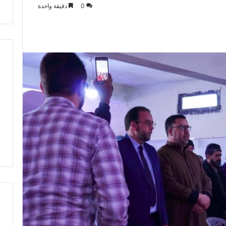
0
دقيقة واحدة
ت
ط
ر
ف
…
ي
ج
ب
أ
ن
ت
ت
ح
د
ث
ا
ل
ح
ك
م
ة