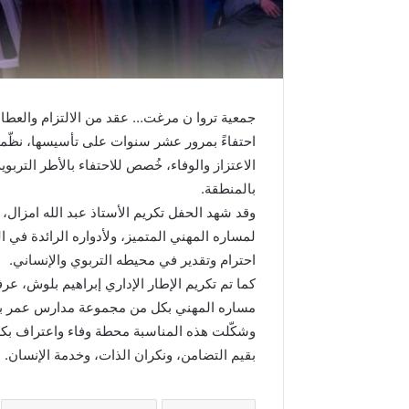
م
د
ا
ل
س
ا
جمعية تروا ن مرغت… عقد من الالتزام والعطاء
د
احتفاءً بمرور عشر سنوات على تأسيسها، نظّمت
س
ب
الاعتزاز والوفاء، خُصص للاحتفاء بالأطر التر
م
بالمنطقة.
ن
وقد شهد الحفل تكريم الأستاذ عبد الله امزال، أستا
ا
لمساره المهني المتميز، ولأدواره الرائدة في ا
س
احترام وتقدير في محيطه التربوي والإنساني.
ب
ة
كما تم تكريم الإطار الإداري إبراهيم بلوش، عر
ذ
مساره المهني بكل من مجموعة مدارس عمر بن ال
ك
وشكّلت هذه المناسبة محطة وفاء واعتراف بكل 
ر
بقيم التضامن، ونكران الذات، وخدمة الإنسان.
ى
ع
ي