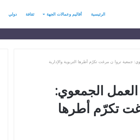
الرئيسية
أقاليم وعمالات الجهة
ثقافة
دولي
جمعية تروا ن مرغت تكرّم أطرها التربوية والإدارية
ح
لعمل الجمعوي:
ي
ن
ي
غت تكرّم أطرها
ت
ح
د
رسموكة يهنئ جلالة
منذ يومين
ث
السادس بمناسبة
حين يتحدث التطرف… يجب أن
ا
عرش المجيد
تتحدث الحكمة
ل