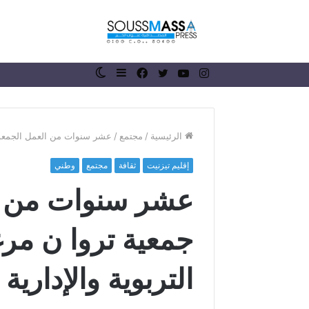
انستقرام
يوتيوب
تويتر
فيسبوك
إضافة
الوضع
عمود
المظلم
جانبي
الرئيسية
/
مجتمع
/
عشر سنوات من العمل الجمعوي: 
إقليم تيزنيت
ثقافة
مجتمع
وطني
ر
عشر سنوات من ا
ئ
ي
س
جمعية تروا ن مر
ج
م
منذ أسبوع واحد
ا
التربوية والإدارية
رئيس جماعة 
ع
الملك محمد 
ة
ذكرى عيد ال
ر