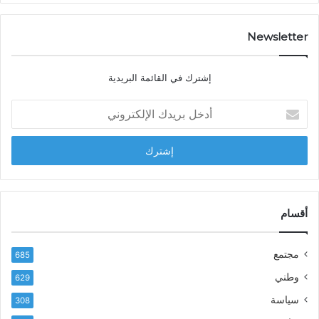
ت
ص
…
ا
د
Newsletter
ي
ا
إشترك في القائمة البريدية
ل
ش
أ
ا
د
ب
خ
ل
ل
ح
ب
س
ر
ن
ي
ا
د
أقسام
ل
ك
ب
ا
ا
مجتمع
685
ل
ز
إ
ي
وطني
629
ل
ر
سياسة
ك
308
ف
ت
ع