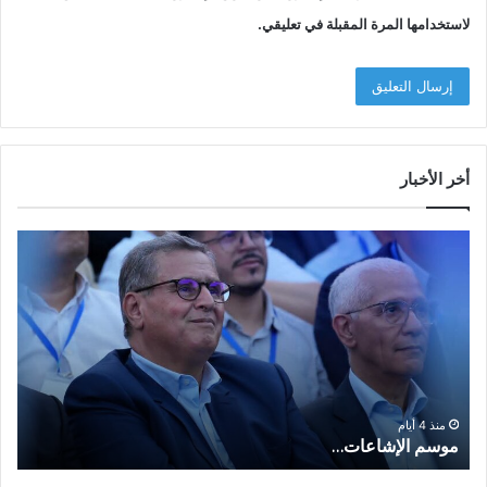
لاستخدامها المرة المقبلة في تعليقي.
أخر الأخبار
م
ا
و
ل
س
ف
م
ا
ا
ع
ل
ل
إ
ا
ا
ش
ل
و
ا
ا
منذ 4 أيام
موسم الإشاعات…
ا
ع
ق
ا
ت