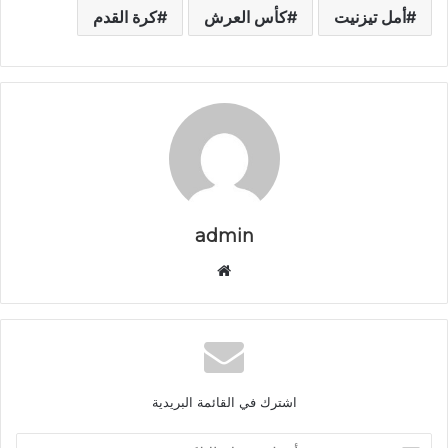
أمل تيزنيت
كأس العرش
كرة القدم
admin
م
و
ق
ع
ا
ل
اشترك في القائمة البريدية
و
ي
أ