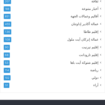
ثقافة
207
ر
أ
أخبار متنوعة
و
188
س
ن
م
أقاليم وعمالات الجهة
851
ي
ى
عمالة أكادير إداوتنان
455
آ
ي
إقليم طاطا
136
ا
ت
عمالة إنزكان أيت ملول
108
ا
إقليم تيزنيت
90
ل
ت
إقليم تارودانت
68
ه
إقليم شتوكة آيت باها
53
ا
ن
رياضة
114
ي
دولي
102
و
ا
أراء
51
ل
و
ل
ا