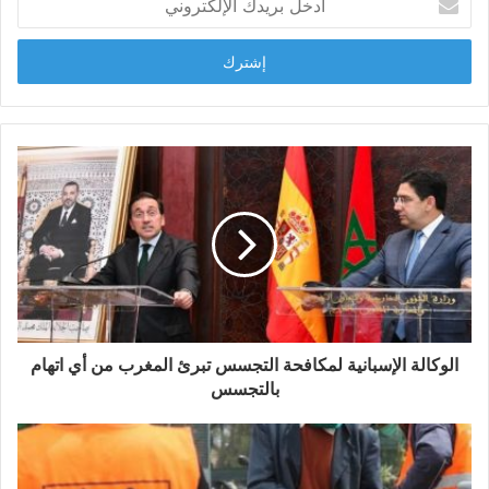
ب
د
خ
ل
ب
ر
ي
د
ك
ا
ل
إ
ل
ك
ت
ر
و
الوكالة الإسبانية لمكافحة التجسس تبرئ المغرب من أي اتهام
ن
بالتجسس
ي