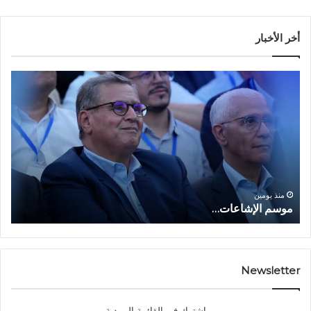
أخر الأخبار
م
ا
و
ل
س
ف
م
ا
ا
ع
ل
ل
إ
ا
ا
ش
ل
و
ا
ا
منذ يومين
موسم الإشاعات…
ا
ع
ق
ا
ت
ت
ص
…
ا
د
Newsletter
ي
ا
إشترك في القائمة البريدية