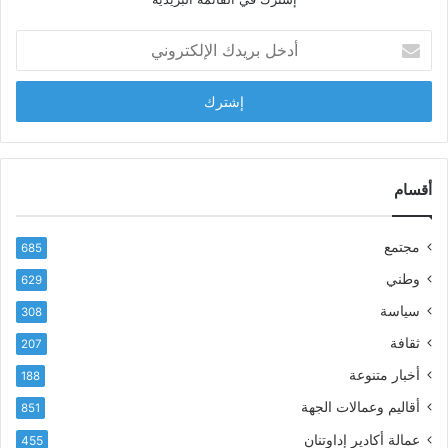
ل
ش
أ
ا
د
ب
خ
ل
ل
ح
ب
س
ر
ن
ي
ا
د
أقسام
ل
ك
ب
ا
ا
مجتمع
685
ل
ز
إ
ي
وطني
629
ل
ر
سياسة
ك
308
ف
ت
ع
ثقافة
207
ر
أ
أخبار متنوعة
و
188
س
ن
م
أقاليم وعمالات الجهة
851
ي
ى
عمالة أكادير إداوتنان
455
آ