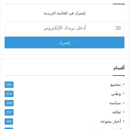
ي
ا
إشترك في القائمة البريدية
ل
ش
أ
ا
د
ب
خ
ل
ل
ح
ب
س
ر
ن
ي
ا
د
أقسام
ل
ك
ب
ا
ا
مجتمع
685
ل
ز
إ
ي
وطني
629
ل
ر
سياسة
ك
308
ف
ت
ع
ثقافة
207
ر
أ
أخبار متنوعة
و
188
س
ن
م