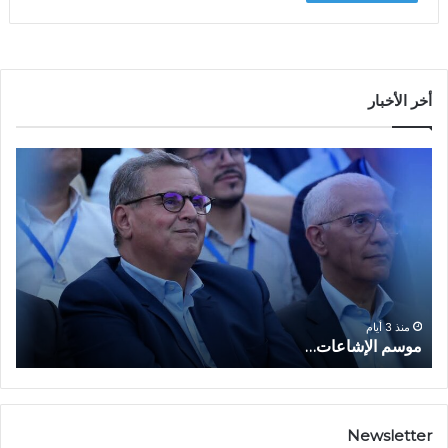
أخر الأخبار
م
ا
و
ل
س
ف
م
ا
ا
ع
ل
ل
إ
ا
ا
ش
ل
و
ا
ا
منذ 3 أيام
موسم الإشاعات…
ا
ع
ق
ا
ت
ت
ص
…
ا
د
Newsletter