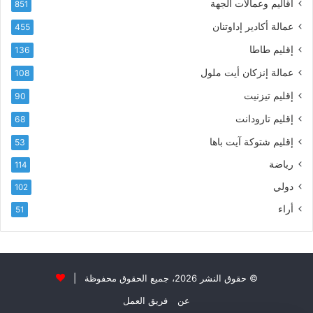
أقاليم وعمالات الجهة
851
ي
ى
عمالة أكادير إداوتنان
455
آ
ي
إقليم طاطا
136
ا
ت
عمالة إنزكان أيت ملول
108
ا
إقليم تيزنيت
90
ل
ت
إقليم تارودانت
68
ه
إقليم شتوكة آيت باها
53
ا
ن
رياضة
114
ي
دولي
102
و
ا
أراء
51
ل
و
ل
ا
ء
© حقوق النشر 2026، جميع الحقوق محفوظة |
و
عن
فريق العمل
ا