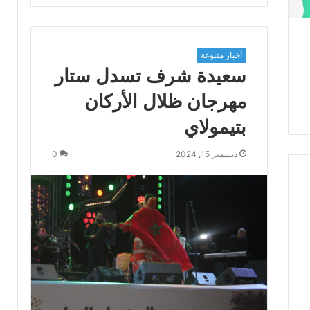
ل
و
ط
ن
أخبار متنوعة
و
سعيدة شرف تسدل ستار
ا
ل
مهرجان ظلال الأركان
م
ن
بتيمولاي
ط
ق
ديسمبر 15, 2024
0
ة