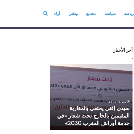
بحث
رياضة
سياسة
مجتمع
وطني
أراء
عن
فريق العمل
عن
أخر الأخبار
س
أ
ي
م
د
ز
ي
ا
إ
ز
ف
ي
منذ 14 ساعة
منذ 14 ساعة
ن
ي
سيدي إفني يحتفي بالمغاربة
أمزازي يعطي انطلاقة 
ي
ع
المقيمين بالخارج تحت شعار «في
ي
ط
خدمة أوراش المغرب 2030»
لسباقات السيارات الك
ح
ي
ت
ا