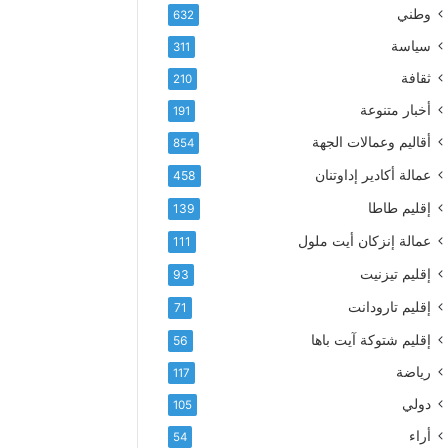
ل
ل
ك
وطني
632
خ
ت
ت
ا
ا
سياسة
311
ر
ر
ر
و
ثقافة
210
ج
ي
ن
ت
خ
أخبار متنوعة
191
ي
ح
ي
أقاليم وعمالات الجهة
854
ت
ة
ش
ل
عمالة أكادير إداوتنان
458
ع
أ
إقليم طاطا
139
ا
ك
ر
ا
عمالة إنزكان أيت ملول
111
«
د
إقليم تيزنيت
ف
ي
93
ي
ر
إقليم تارودانت
71
خ
2
د
0
إقليم شتوكة آيت باها
56
م
2
رياضة
117
ة
6
أ
»
دولي
105
و
ل
أراء
54
ر
س