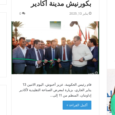
بكورنيش مدينة أكادير
ه
ح
ا
يناير 13, 2025
0
ف
ي
ظ
ي
…
ر
ج
ل
د
و
ل
ة
ح
قام رئيس الحكومة، عزيز أخنوش، اليوم الاثنين 13
م
يناير الجاري، بزيارة لمعرض الصناعة التقليدية لأكادير
ل
إداوتنان، المنظم من 11 إلى…
ه
م
أكمل القراءة »
ا