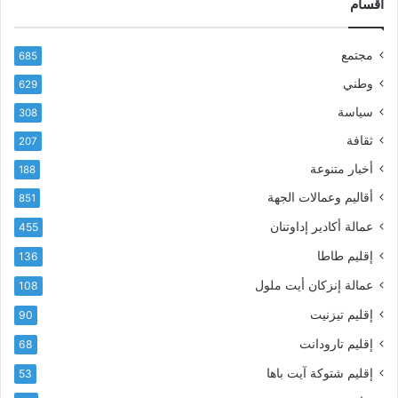
د
أقسام
ل
ك
ب
ا
ا
مجتمع
685
ل
ز
إ
ي
وطني
629
ل
ر
سياسة
ك
308
ف
ت
ع
ثقافة
207
ر
أ
أخبار متنوعة
و
188
س
ن
م
أقاليم وعمالات الجهة
851
ي
ى
عمالة أكادير إداوتنان
455
آ
ي
إقليم طاطا
136
ا
ت
عمالة إنزكان أيت ملول
108
ا
إقليم تيزنيت
90
ل
ت
إقليم تارودانت
68
ه
إقليم شتوكة آيت باها
53
ا
ن