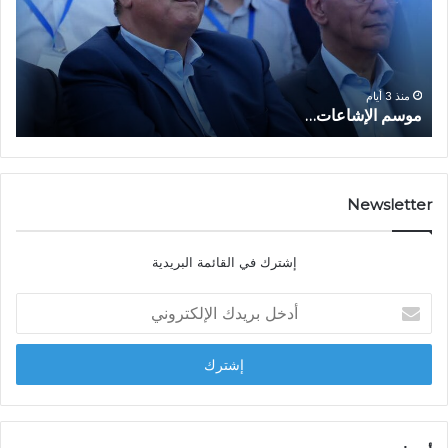
ا
ع
ل
ل
إ
ا
ا
ش
ل
و
ا
ا
منذ 3 أيام
موسم الإشاعات…
ا
ع
ق
ا
ت
ت
ص
…
ا
د
Newsletter
ي
ا
إشترك في القائمة البريدية
ل
ش
أ
ا
د
ب
خ
ل
ل
ح
ب
س
ر
ن
ي
ا