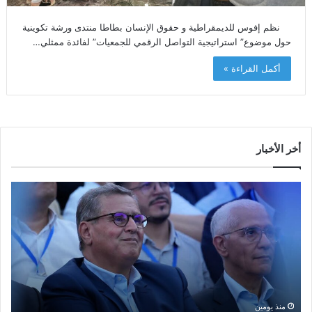
نظم إفوس للديمقراطية و حقوق الإنسان بطاطا منتدى ورشة تكوينية
حول موضوع” استراتيجية التواصل الرقمي للجمعيات” لفائدة ممثلي…
أكمل القراءة »
أخر الأخبار
م
ا
و
ل
س
ف
م
ا
ا
ع
ل
ل
إ
ا
ا
ش
ل
و
ا
ا
منذ يومين