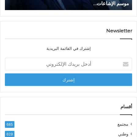
موسم الإشاعات…
ا
ع
ق
ا
ت
ت
ص
…
ا
د
Newsletter
ي
ا
إشترك في القائمة البريدية
ل
ش
أ
ا
د
ب
خ
ل
ل
ح
ب
س
ر
ن
ي
ا
د
أقسام
ل
ك
ب
ا
ا
مجتمع
685
ل
ز
إ
ي
وطني
629