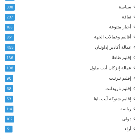
ل
ر
سياسة
ك
308
ف
ت
ع
ثقافة
207
ر
أ
أخبار متنوعة
و
188
س
ن
م
أقاليم وعمالات الجهة
851
ي
ى
عمالة أكادير إداوتنان
455
آ
ي
إقليم طاطا
136
ا
ت
عمالة إنزكان أيت ملول
108
ا
إقليم تيزنيت
90
ل
ت
إقليم تارودانت
68
ه
إقليم شتوكة آيت باها
53
ا
ن
رياضة
114
ي
دولي
102
و
ا
أراء
51
ل
و