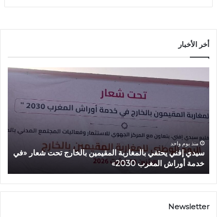
أخر الأخبار
س
أ
ي
م
د
ز
ي
ا
إ
ز
ف
ي
ن
ي
ي
ع
منذ يوم واحد
سيدي إفني يحتفي بالمغاربة المقيمين بالخارج تحت شعار «في
أ
ي
ط
خدمة أوراش المغرب 2030»
2026»
ح
ي
ت
ا
ف
ن
ي
ط
ب
ل
Newsletter
ا
ا