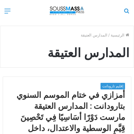
بحث
الق
عن
الرئيسية
/
المدارس العتيقة
المدارس العتيقة
إقليم تارودانت
أمزازي في ختام الموسم السنوي
بتارودانت : المدارس العتيقة
مارست دَوْرًا أسَاسِيًا فِي تَحْصِينَ
قِيَّمٍ الوسطية والاعتدال، داخل