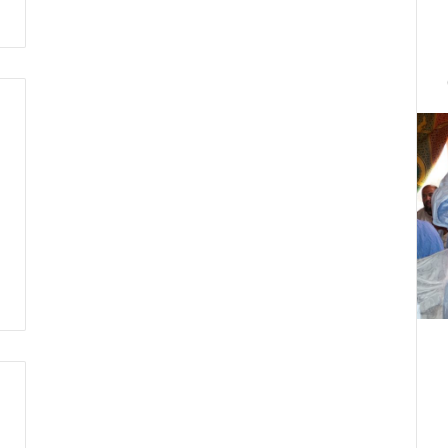
ت
ط
ر
ف
…
ي
ج
ب
أ
ن
ت
ت
ح
د
ث
ا
ل
ح
ك
م
ة