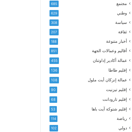
إ
ف
مجتمع
685
ل
ع
ك
وطني
629
أ
ت
س
سياسة
308
ر
م
و
ثقافة
207
ى
ن
آ
أخبار متنوعة
188
ي
ي
أقاليم وعمالات الجهة
851
ا
ت
عمالة أكادير إداوتنان
455
ا
إقليم طاطا
136
ل
ت
عمالة إنزكان أيت ملول
108
ه
إقليم تيزنيت
ا
90
ن
إقليم تارودانت
68
ي
و
إقليم شتوكة آيت باها
53
ا
رياضة
114
ل
و
دولي
102