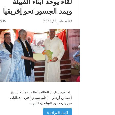
لقاء يوحد أبناء القبيلة
س
ويمد الجسور نحو إفريقيا
م
و
ك
أغسطس 17, 2025
0
ة
ي
ه
ن
ئ
ج
ل
ا
ل
ة
ا
ل
م
احتضن دوار إد الطالب سالم بجماعة سيدي
ل
احساين أوعلي – إقليم سيدي إفني – فعاليات
ك
مهرجان جدور للتواصل، الذي…
م
ح
أكمل القراءة »