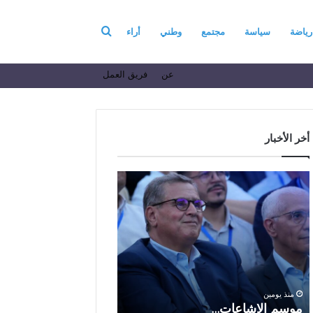
بحث
رياضة
سياسة
مجتمع
وطني
أراء
عن
فريق العمل
عن
أخر الأخبار
م
ا
و
ل
س
ف
م
ا
منذ 6 أيام
ا
ع
الفاعل الاقتصادي ال
ل
ل
الباز يرفع أسمى آيات ا
إ
ا
والولاء والإخلاص إلى ا
ش
ل
بالله بمناسبة الذكرى ا
منذ يومين
ا
ا
موسم الإشاعات…
والعشرين لعيد العرش 
ع
ق