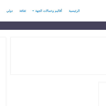
الرئيسية
أقاليم وعمالات الجهة
ثقافة
دولي
ح
ي
ن
ي
ت
ح
د
رسموكة يهنئ جلالة
منذ يوم واحد
ث
السادس بمناسبة
حين يتحدث التطرف… يجب أن
ا
عرش المجيد
تتحدث الحكمة
ل