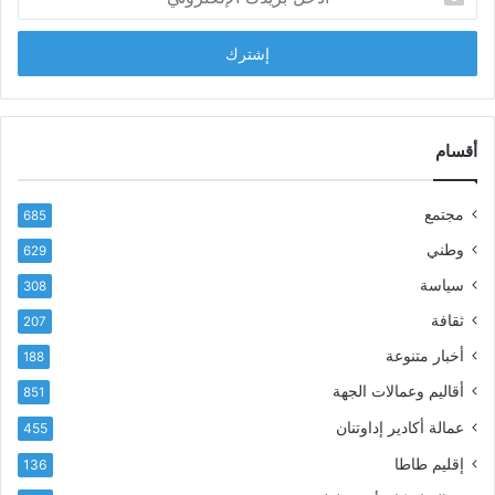
د
ب
خ
ل
ل
ح
ب
س
ر
ن
ي
ا
د
أقسام
ل
ك
ب
ا
ا
مجتمع
685
ل
ز
إ
ي
وطني
629
ل
ر
سياسة
ك
308
ف
ت
ع
ثقافة
207
ر
أ
أخبار متنوعة
و
188
س
ن
م
أقاليم وعمالات الجهة
851
ي
ى
عمالة أكادير إداوتنان
455
آ
ي
إقليم طاطا
136
ا