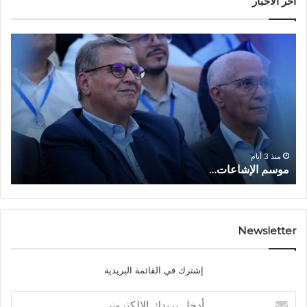
أخر الأخبار
م
ا
و
ل
س
ف
م
ا
ا
ع
ل
ل
إ
ا
ا
ش
ل
و
ا
ا
منذ 3 أيام
موسم الإشاعات…
ا
ع
ق
ا
ت
ت
ص
…
ا
د
Newsletter
ي
ا
إشترك في القائمة البريدية
ل
ش
أ
ا