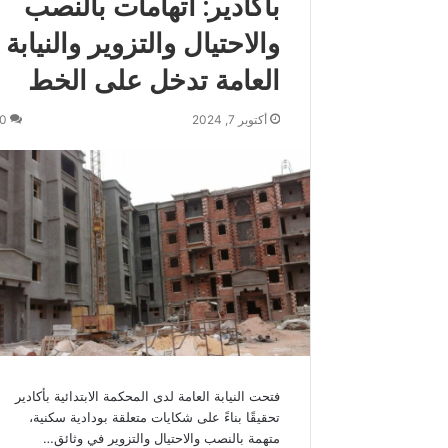
بأكادير: اتهامات بالنصب
س
والاحتيال والتزوير والنيابة
م
و
العامة تدخل على الخط
ك
ة
أكتوبر 7, 2024
0
ي
ه
ن
ئ
ج
ل
ا
ل
ة
ا
ل
م
ل
ك
فتحت النيابة العامة لدى المحكمة الابتدائية بأكادير
م
تحقيقًا بناءً على شكايات متعلقة بودادية سكنية،
ح
متهمة بالنصب والاحتيال والتزوير في وثائق…