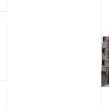
ت
ط
ر
ف
…
ي
ج
ب
أ
ن
ت
ت
ح
د
ث
ا
ل
ح
ك
م
ة