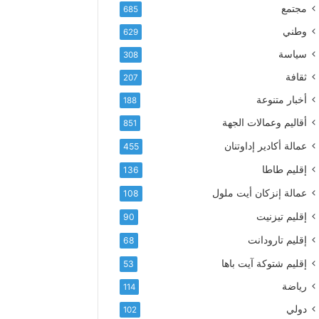
إ
ف
مجتمع
685
ل
ع
ك
وطني
629
أ
ت
س
سياسة
308
ر
م
و
ثقافة
207
ى
ن
آ
أخبار متنوعة
188
ي
ي
أقاليم وعمالات الجهة
851
ا
ت
عمالة أكادير إداوتنان
455
ا
إقليم طاطا
136
ل
ت
عمالة إنزكان أيت ملول
108
ه
إقليم تيزنيت
ا
90
ن
إقليم تارودانت
68
ي
و
إقليم شتوكة آيت باها
53
ا
رياضة
114
ل
و
دولي
102