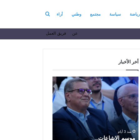
بحث
رياضة
سياسة
مجتمع
وطني
أراء
عن
فريق العمل
عن
أخر الأخبار
م
ا
و
ل
س
ف
م
ا
منذ أسبوع واحد
ا
ع
الفاعل الاقتصادي ال
ل
ل
الباز يرفع أسمى آيات ا
إ
ا
والولاء والإخلاص إلى ا
ش
ل
بالله بمناسبة الذكرى ا
منذ 3 أيام
ا
ا
موسم الإشاعات…
والعشرين لعيد العرش 
ع
ق