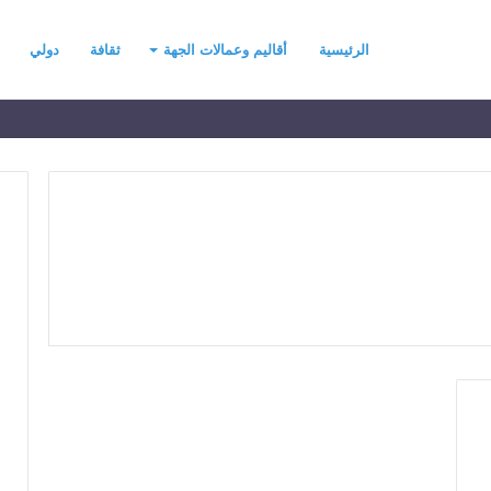
الرئيسية
أقاليم وعمالات الجهة
ثقافة
دولي
ح
ي
ن
ي
ت
ح
د
رسموكة يهنئ جلالة
منذ يومين
ث
السادس بمناسبة
حين يتحدث التطرف… يجب أن
ا
عرش المجيد
تتحدث الحكمة
ل