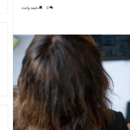
ت
0
دقيقة واحدة
ط
ر
ف
…
ي
ج
ب
أ
ن
ت
ت
ح
د
ث
ا
ل
ح
ك
م
ة