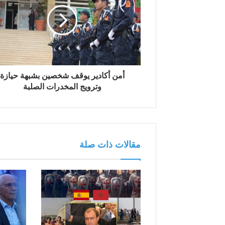
إ
ل
ك
ت
ر
و
ن
أمن أكادير يوقف شخصين بشبهة حيازة
ي
وترويج المخدرات الصلبة
مقالات ذات صلة