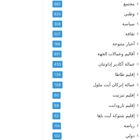
إ
ف
مجتمع
685
ل
ع
ك
وطني
629
أ
ت
س
سياسة
308
ر
م
و
ثقافة
207
ى
ن
آ
أخبار متنوعة
188
ي
ي
أقاليم وعمالات الجهة
851
ا
ت
عمالة أكادير إداوتنان
455
ا
إقليم طاطا
136
ل
ت
عمالة إنزكان أيت ملول
108
ه
إقليم تيزنيت
ا
90
ن
إقليم تارودانت
68
ي
و
إقليم شتوكة آيت باها
53
ا
رياضة
114
ل
و
دولي
102