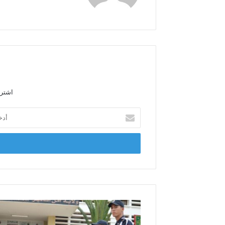
ق
ع
ا
ل
و
ي
ب
اشترك
أ
د
خ
ل
ب
ر
ي
د
ك
ا
ل