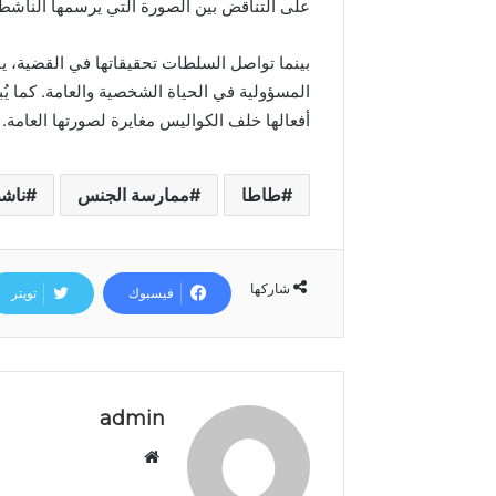
د
على التناقض بين الصورة التي يرسمها الناشط
ا
ل
بينما تواصل السلطات تحقيقاتها في القضية، ي
ع
المسؤولية في الحياة الشخصية والعامة. كما يُ
ر
أفعالها خلف الكواليس مغايرة لصورتها العامة.
ش
ا
ل
م
طاطا
ممارسة الجنس
ناش
ج
ي
د
شاركها
فيسبوك
تويتر
admin
م
و