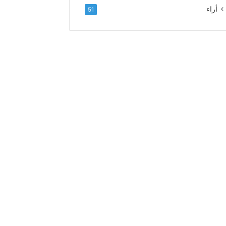
ل
أراء
51
ا
ء
و
ا
ل
إ
خ
ل
ا
ص
إ
ل
ى
ا
ل
س
د
ة
ا
ل
ع