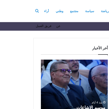
بحث
رياضة
سياسة
مجتمع
وطني
أراء
عن
فريق العمل
عن
أخر الأخبار
م
ا
و
ل
س
ف
م
ا
منذ أسبوع واحد
ا
ع
الفاعل الاقتصادي ال
ل
ل
الباز يرفع أسمى آيات ا
إ
ا
والولاء والإخلاص إلى ا
ش
ل
بالله بمناسبة الذكرى ا
منذ 4 أيام
ا
ا
موسم الإشاعات…
والعشرين لعيد العرش 
ع
ق