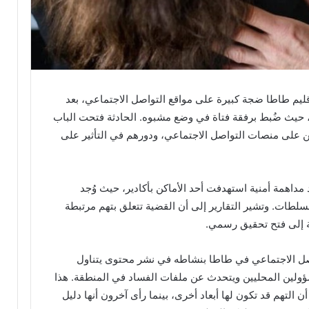
ليم طاطا ضجة كبيرة على مواقع التواصل الاجتماعي، بعد
ي، حيث ضُبط برفقة فتاة في وضع مشبوه. الحادثة فتحت الباب
 على منصات التواصل الاجتماعي، ودورهم في التأثير على
اهمة أمنية استهدفت أحد الأماكن بأكادير، حيث وُجد
طات. وتشير التقارير إلى أن القضية تتعلق بتهم مرتبطة
ة إلى فتح تحقيق رسمي.
صل الاجتماعي في طاطا بنشاطه في نشر محتوى يتناول
مسؤولين المحليين ويتحدث عن ملفات الفساد في المنطقة. هذا
أن التهم قد تكون لها أبعاد أخرى، بينما رأى آخرون أنها دليل