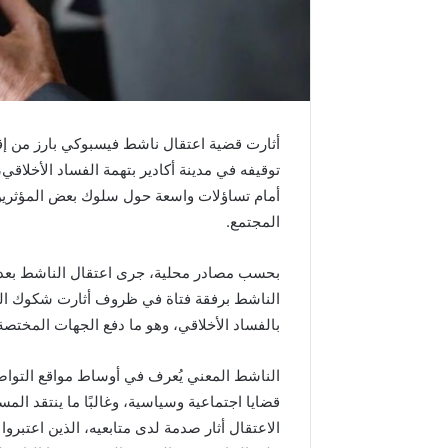
م
د
ا
ل
س
ا
د
أثارت قضية اعتقال ناشط فيسبوكي بارز من إق
س
توقيفه في مدينة أكادير بتهمة الفساد الأخلاق
ب
أمام تساؤلات واسعة حول سلوك بعض المؤثرين
م
المجتمع.
ن
ا
س
بحسب مصادر محلية، جرى اعتقال الناشط بعد مد
ب
الناشط برفقة فتاة في ظروف أثارت شكوك السل
ة
بالفساد الأخلاقي، وهو ما دفع الجهات المختص
ذ
ك
ر
الناشط المعني يُعرف في أوساط مواقع التوا
ى
قضايا اجتماعية وسياسية، وغالبًا ما ينتقد ال
ع
الاعتقال أثار صدمة لدى متابعيه، الذين اعتبروا 
ي