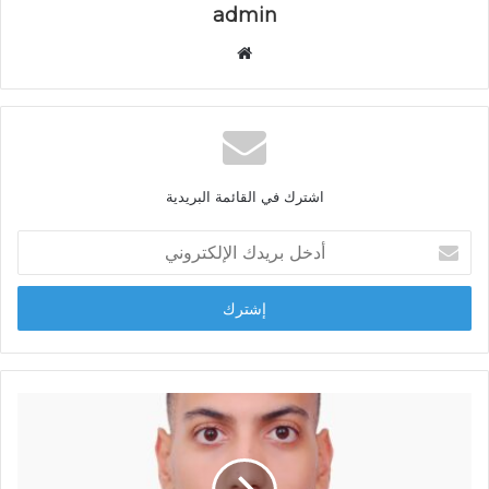
admin
م
و
ق
ع
ا
ل
اشترك في القائمة البريدية
و
ي
أ
ب
د
خ
ل
ب
ر
ي
د
ك
ا
ل