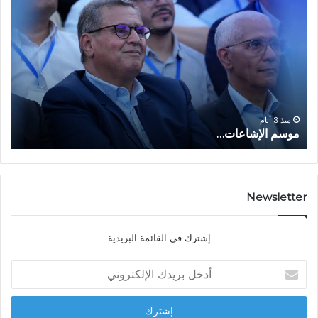
و
ل
س
ف
م
ا
ا
ع
ل
ل
إ
ا
ا
ش
ل
و
ا
ا
منذ 3 أيام
موسم الإشاعات…
ا
ع
ق
ا
ت
ت
ص
…
ا
د
Newsletter
ي
ا
إشترك في القائمة البريدية
ل
ش
أ
ا
د
ب
خ
ل
ل
ح