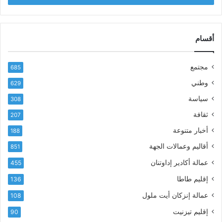
ب
س
ر
ن
ي
ا
د
أقسام
ل
ك
ب
ا
ا
مجتمع
685
ل
ز
إ
ي
وطني
629
ل
ر
سياسة
ك
308
ف
ت
ع
ثقافة
207
ر
أ
أخبار متنوعة
و
188
س
ن
م
أقاليم وعمالات الجهة
851
ي
ى
عمالة أكادير إداوتنان
455
آ
ي
إقليم طاطا
136
ا
ت
عمالة إنزكان أيت ملول
108
ا
إقليم تيزنيت
90
ل