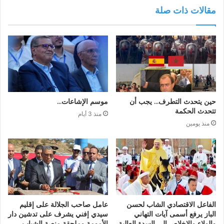
مقالات ذات صلة
حين يتحدث التطرف… يجب أن
موسم الإشاعات…
تتحدث الحكمة
منذ 3 أيام
منذ يومين
الفاعل الاقتصادي الشاب لحسن
عامل صاحب الجلالة على إقليم
الباز يرفع أسمى آيات التهاني
سيدي إفني يشرف على تدشين دار
والولاء والإخلاص إلى السدة العالية
الأمومة وملحقة منصة الشباب