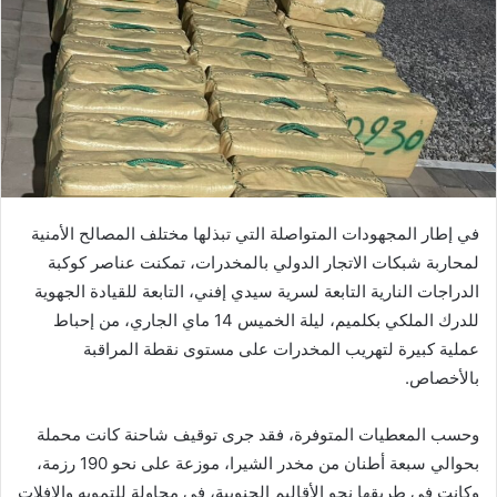
في إطار المجهودات المتواصلة التي تبذلها مختلف المصالح الأمنية
لمحاربة شبكات الاتجار الدولي بالمخدرات، تمكنت عناصر كوكبة
الدراجات النارية التابعة لسرية سيدي إفني، التابعة للقيادة الجهوية
للدرك الملكي بكلميم، ليلة الخميس 14 ماي الجاري، من إحباط
عملية كبيرة لتهريب المخدرات على مستوى نقطة المراقبة
بالأخصاص.
وحسب المعطيات المتوفرة، فقد جرى توقيف شاحنة كانت محملة
بحوالي سبعة أطنان من مخدر الشيرا، موزعة على نحو 190 رزمة،
وكانت في طريقها نحو الأقاليم الجنوبية، في محاولة للتمويه والإفلات