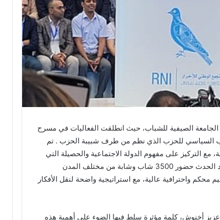
حتضنت مدينة أكادير أيام 13 و14 شتنبر2024 الجامعة الصيفية للشباب، حيث انطلقت الفعاليات في مسرح
تب السياسي للحزب الذي نظم من طرف شبيبة الحزب . تم
، مع التركيز على مفهوم الدولة الاجتماعية والحصيلة التي
حققها الحزب خلال نصف الولاية الانتدابية. شهد الحدث حضور 3500 شاب وشابة من مختلف المدن
م محكم واحترافية عالية، مع استراتيجية واضحة لنقل الأفكار
، عزيز أخنوش، كلمة مؤثرة سلط فيها الضوء على أهمية هذه