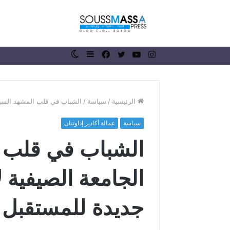
انستقرام
يوتيوب
تويتر
فيسبوك
إضافة
الوضع
عمود
المظلم
جانبي
الرئيسية
/
سياسة
/
الشباب في قلب المشهد السياس
سياسة
عمالة أكادير إداوتنان
ر
الشباب في قلب 
ئ
ي
س
الجامعة الصيفية لأ
ج
م
منذ أسبوع واحد
ا
جديدة للمستقبل
رئيس جماعة 
ع
الملك محمد 
ة
ذكرى عيد ال
ر