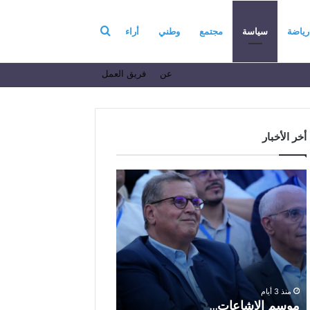
بحث
رياضة
سياسة
مجتمع
وطني
أراء
عن
فريق العمل
عن
أخر الأخبار
م
ا
و
ل
س
ف
م
ا
منذ 7 أيام
ا
ع
الفاعل الاقتصادي ال
ل
ل
الباز يرفع أسمى آيات ا
إ
ا
والولاء والإخلاص إلى ا
ش
ل
بالله بمناسبة الذكرى ا
منذ 3 أيام
ا
ا
موسم الإشاعات…
والعشرين لعيد العرش 
ع
ق