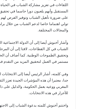
د
اللقاءات في تعزيز مشاركة الشباب في الحياة 
ا
المستقبل وأنهم يلعبون دورا حاسما في تحقيق 
ل
ع
على ضرورة تأهيل الشباب وتوفير الفرص لهم لل
ر
تولي اهتماما خاصا لدعم الشباب من خلال برا
ش
والمجالات المختلفة.
ا
ل
م
وأشار أخنوش أيضا إلى أن الدولة الاجتماعية 
ج
الشباب في كل القطاعات، لافتا إلى أن المرحلة 
ي
وتحقيق الطموحات الوطنية. كما أضاف أن الحزب
د
مستمر في العمل لتحقيق المزيد من التقدم ف
وفي كلمته، أشار الرئيس أيضا إلى الانتخابات ال
جدا، معتبرا أن هذه المؤشرات الجيدة تعزز الث
المغربي ووعيه بعمل الحكومة، والدليل على ذل
للأحرار في هذه الانتخابات.
واختتم أخنوش كلمته بدعوة الشباب إلى الاجته