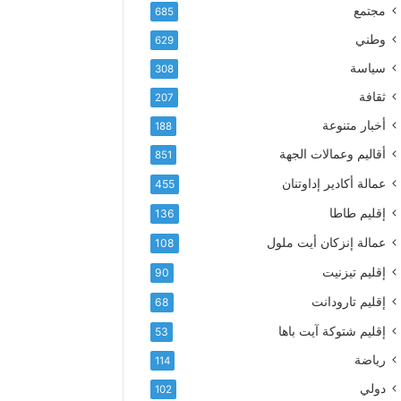
إ
ف
مجتمع
685
ل
ع
ك
وطني
629
أ
ت
س
سياسة
308
ر
م
و
ثقافة
207
ى
ن
آ
أخبار متنوعة
188
ي
ي
أقاليم وعمالات الجهة
851
ا
ت
عمالة أكادير إداوتنان
455
ا
إقليم طاطا
136
ل
ت
عمالة إنزكان أيت ملول
108
ه
إقليم تيزنيت
ا
90
ن
إقليم تارودانت
68
ي
و
إقليم شتوكة آيت باها
53
ا
رياضة
114
ل
و
دولي
102