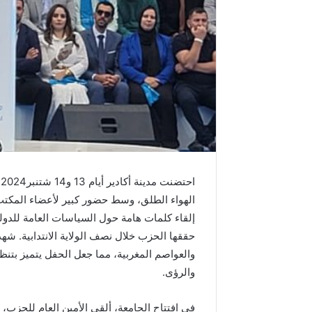
م
د
ا
ل
س
ا
د
س
ب
م
ن
ا
ا
س
ب
الهواء الطلق، وسط حضور كبير لأعضاء المك
ة
إلقاء كلمات هامة حول السياسات العامة للدولة
ذ
ك
والعواصم المغربية، مما جعل الحفل يتميز بتنظي
ر
ى
والرؤى.
ع
ي
في افتتاح الجامعة، ألقى الأمين العام للحزب