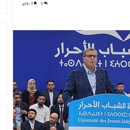
0
3 دقائق
ت
ط
ر
ف
…
ي
ج
ب
أ
ن
ت
ت
ح
د
ث
ا
ل
ح
ك
م
ة