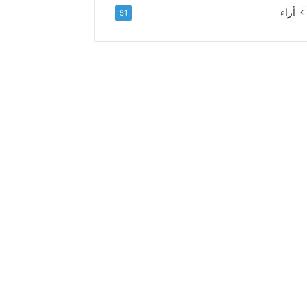
ل
أراء
51
ا
ء
و
ا
ل
إ
خ
ل
ا
ص
إ
ل
ى
ا
ل
س
د
ة
ا
ل
ع