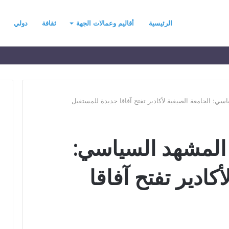
الرئيسية
أقاليم وعمالات الجهة
ثقافة
دولي
ي: الجامعة الصيفية لأكادير تفتح آفاقا جديدة للمستقبل
ح
المشهد السياسي:
ي
ن
ي
كادير تفتح آفاقا
ت
ح
د
رسموكة يهنئ جلالة
منذ يومين
ث
السادس بمناسبة
حين يتحدث التطرف… يجب أن
ا
عرش المجيد
تتحدث الحكمة
ل