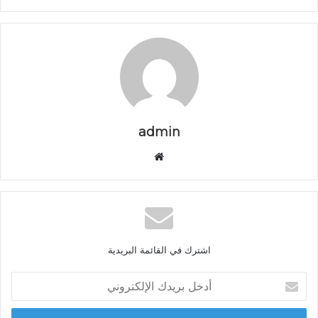
admin
م
و
ق
ع
ا
ل
اشترك في القائمة البريدية
و
ي
أ
ب
د
خ