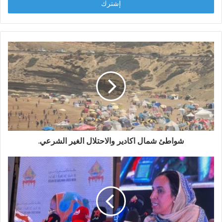
ل
ب
ر
ي
د
ك
ا
ل
إ
ل
ك
ت
ر
و
شواطئ شمال اكادير والاحتلال الغير الشرعي.
ن
ي