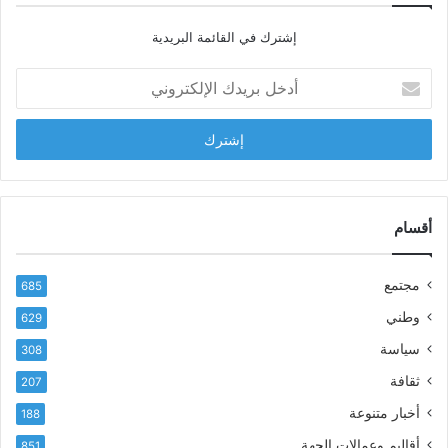
ا
إشترك في القائمة البريدية
ل
ش
أ
ا
د
ب
خ
ل
ل
ح
ب
س
ر
ن
ي
ا
د
أقسام
ل
ك
ب
ا
ا
مجتمع
685
ل
ز
إ
ي
وطني
629
ل
ر
سياسة
ك
308
ف
ت
ع
ثقافة
207
ر
أ
أخبار متنوعة
و
188
س
ن
م
أقاليم وعمالات الجهة
851