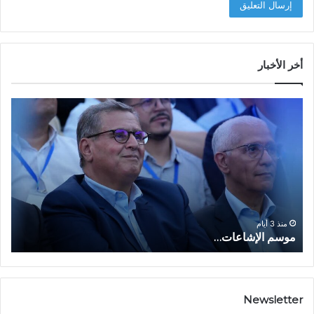
أخر الأخبار
م
ا
و
ل
س
ف
م
ا
ا
ع
ل
ل
إ
ا
ا
ش
ل
و
ا
ا
منذ 3 أيام
موسم الإشاعات…
ا
ع
ق
ا
ت
ت
ص
…
ا
د
Newsletter
ي