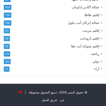
ي
ى
عمالة أكادير إداوتنان
455
آ
ي
إقليم طاطا
136
ا
ت
عمالة إنزكان أيت ملول
108
ا
إقليم تيزنيت
90
ل
ت
إقليم تارودانت
68
ه
إقليم شتوكة آيت باها
53
ا
ن
رياضة
114
ي
دولي
102
و
ا
أراء
51
ل
و
ل
ا
ء
© حقوق النشر 2026، جميع الحقوق محفوظة |
و
عن
فريق العمل
ا