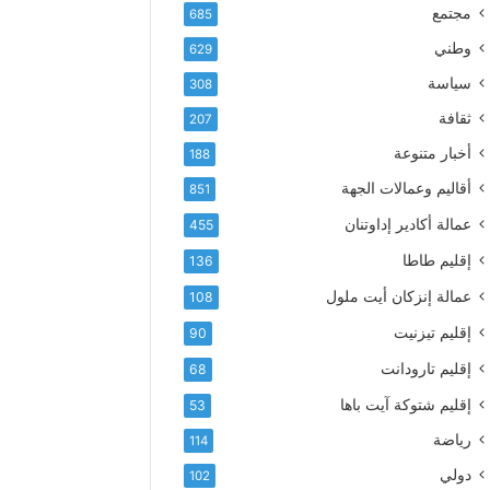
إ
ف
مجتمع
685
ل
ع
ك
وطني
629
أ
ت
س
سياسة
308
ر
م
و
ثقافة
207
ى
ن
آ
أخبار متنوعة
188
ي
ي
أقاليم وعمالات الجهة
851
ا
ت
عمالة أكادير إداوتنان
455
ا
إقليم طاطا
136
ل
ت
عمالة إنزكان أيت ملول
108
ه
إقليم تيزنيت
ا
90
ن
إقليم تارودانت
68
ي
و
إقليم شتوكة آيت باها
53
ا
رياضة
114
ل
و
دولي
102