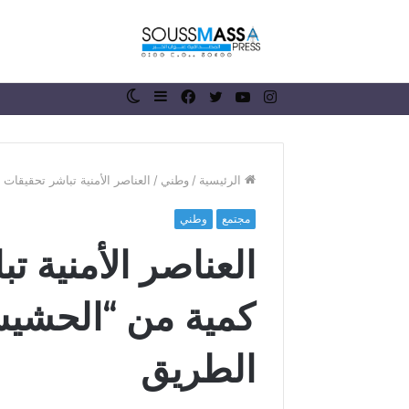
انستقرام
يوتيوب
تويتر
فيسبوك
إضافة
الوضع
عمود
المظلم
جانبي
الرئيسية
/
وطني
/
العناصر الأمنية تباشر تحقيقا
مجتمع
وطني
ر
العناصر الأمنية ت
ئ
ي
س
كمية من “الحشيش
ج
م
منذ أسبوع واحد
ا
الطريق
رئيس جماعة 
ع
الملك محمد 
ة
ذكرى عيد ال
ر