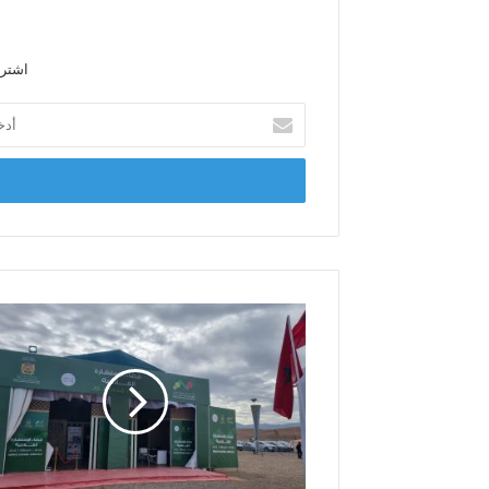
ي
ب
اشترك
أ
د
خ
ل
ب
ر
ي
د
ك
ا
ل
إ
ل
ك
ت
ر
و