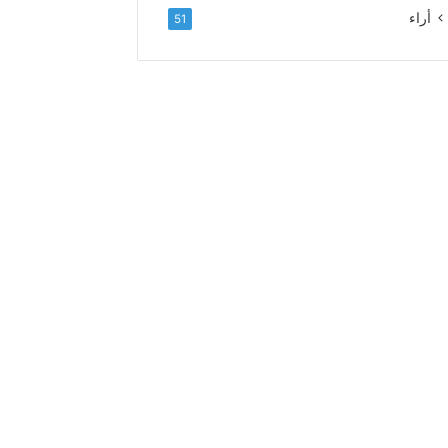
ل
أراء
51
ا
ء
و
ا
ل
إ
خ
ل
ا
ص
إ
ل
ى
ا
ل
س
د
ة
ا
ل
ع