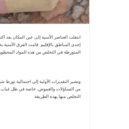
م
د
ا
ل
س
ا
انتقلت العناصر الأمنية إلى عين المكان بعد
د
إحدى المناطق بالإقليم. قامت الفرق الأمنية 
س
ب
المتورطة في التخلص من هذه المواد المحظور
م
ن
ا
س
وتشير التقديرات الأولية إلى احتمالية تورط ش
ب
ة
من التساؤلات والغموض، خاصة في ظل غياب أي
ذ
التخلص منها بهذه الطريقة.
ك
ر
ى
ع
ي