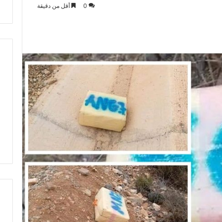
0
أقل من دقيقة
ت
ط
ر
ف
…
ي
ج
ب
أ
ن
ت
ت
ح
د
ث
ا
ل
ح
ك
م
ة