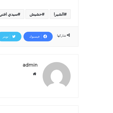
د
ا
ل
الشيرا
حشيش
سيدي افني
ع
ر
ش
ا
شاركها
فيسبوك
تويتر
ل
م
ج
ي
د
admin
م
و
ق
ع
ا
ل
و