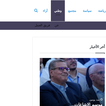
بحث
رياضة
سياسة
مجتمع
وطني
أراء
عن
فريق العمل
عن
أخر الأخبار
م
ا
و
ل
س
ف
م
ا
منذ 6 أيام
ا
ع
الفاعل الاقتصادي ال
ل
ل
الباز يرفع أسمى آيات ا
إ
ا
والولاء والإخلاص إلى ا
ش
ل
بالله بمناسبة الذكرى ا
منذ يومين
ا
ا
موسم الإشاعات…
والعشرين لعيد العرش 
ع
ق