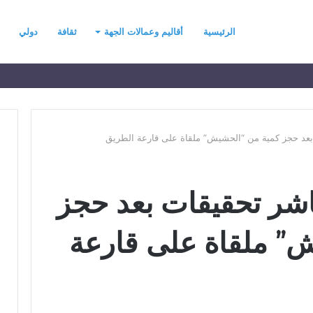
الرئيسية
أقاليم وعمالات الجهة
ثقافة
دولي
ت بعد حجز كمية من “الحشيش” ملقاة على قارعة الطريق
ح
باشر تحقيقات بعد حجز
ي
ن
ي
” ملقاة على قارعة
ت
ح
د
رسموكة يهنئ جلالة
منذ يوم واحد
ث
السادس بمناسبة
حين يتحدث التطرف… يجب أن
ا
عرش المجيد
تتحدث الحكمة
ل