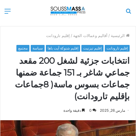
بحث
الق
عن
الرئيسية
/
أقاليم وعمالات الجهة
/
إقليم تارودانت
إقليم تارودانت
إقليم تيزنيت
إقليم شتوكة آيت باها
سياسة
مجتمع
انتخابات جزئية لشغل 200 مقعد
جماعي شاغر بـ 151 جماعة ضمنها
جماعات بسوس ماسة( 8جماعات
بإقليم تارودانت)
مارس 26, 2025
0
دقيقة واحدة