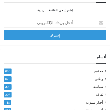
ا
إشترك في القائمة البريدية
ل
ش
أ
ا
د
ب
خ
ل
ل
ح
ب
س
ر
ن
ي
ا
د
أقسام
ل
ك
ب
ا
ا
مجتمع
685
ل
ز
إ
ي
وطني
629
ل
ر
سياسة
ك
308
ف
ت
ع
ثقافة
207
ر
أ
أخبار متنوعة
و
188
س
ن
م