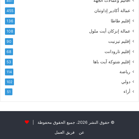
أقاليم وعمالات الجهة
851
ي
ى
عمالة أكادير إداوتنان
455
آ
ي
إقليم طاطا
136
ا
ت
عمالة إنزكان أيت ملول
108
ا
إقليم تيزنيت
90
ل
ت
إقليم تارودانت
68
ه
إقليم شتوكة آيت باها
53
ا
ن
رياضة
114
ي
دولي
102
و
ا
أراء
51
ل
و
ل
ا
ء
© حقوق النشر 2026، جميع الحقوق محفوظة |
و
عن
فريق العمل
ا