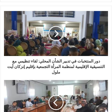
ر
ي
د
ك
ا
ل
إ
ل
ك
ت
ر
و
دور المنتخبات في تدبير الشأن المحلي: لقاء تنظيمي مع
ن
التنسيقية الإقليمية لمنظمة المرأة التجمعية بإقليم إنزكان أيت
ي
ملول