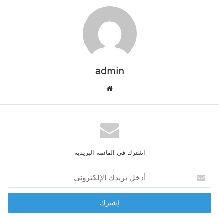
admin
م
و
ق
ع
ا
ل
اشترك في القائمة البريدية
و
ي
أ
ب
د
خ
ل
ب