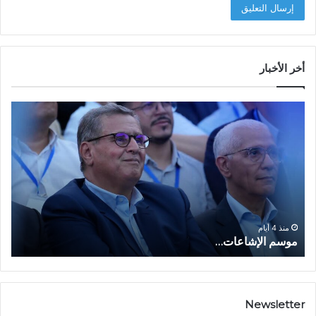
أخر الأخبار
م
ا
و
ل
س
ف
م
ا
ا
ع
ل
ل
إ
ا
ا
ش
ل
و
ا
ا
منذ 4 أيام
موسم الإشاعات…
ا
ع
ق
ا
ت
ت
ص
…
ا
د
Newsletter
ي