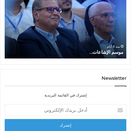
و
ل
س
ف
م
ا
ا
ع
ل
ل
إ
ا
ا
ش
ل
و
ا
ا
منذ 4 أيام
موسم الإشاعات…
ا
ع
ق
ا
ت
ت
ص
…
ا
د
Newsletter
ي
ا
إشترك في القائمة البريدية
ل
ش
أ
ا
د
ب
خ
ل
ل
ح