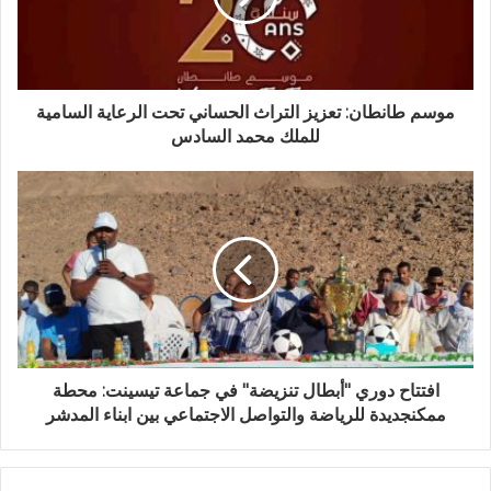
ل
ك
ت
ر
و
موسم طانطان: تعزيز التراث الحساني تحت الرعاية السامية
ن
للملك محمد السادس
ي
افتتاح دوري "أبطال تنزيضة" في جماعة تيسينت: محطة
ممكنجديدة للرياضة والتواصل الاجتماعي بين ابناء المدشر