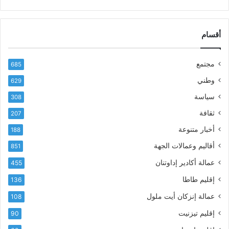
ب
س
ر
ن
ي
ا
د
أقسام
ل
ك
ب
ا
ا
مجتمع
685
ل
ز
إ
ي
وطني
629
ل
ر
سياسة
ك
308
ف
ت
ع
ثقافة
207
ر
أ
أخبار متنوعة
و
188
س
ن
م
أقاليم وعمالات الجهة
851
ي
ى
عمالة أكادير إداوتنان
455
آ
ي
إقليم طاطا
136
ا
ت
عمالة إنزكان أيت ملول
108
ا
إقليم تيزنيت
90
ل
ت