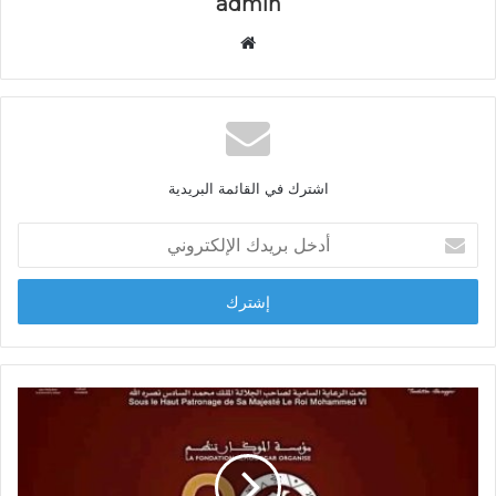
admin
م
و
ق
ع
ا
ل
اشترك في القائمة البريدية
و
ي
أ
ب
د
خ
ل
ب
ر
ي
د
ك
ا
ل
إ