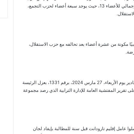
البام وواحد من حزب الاستقلال، أصبح العدد الإجمالي للأعضاء 13، حيث يوجد سبعة أعضاء لحزب التجمع،
لاستقلال.
بيًا مكونة من عشرة أعضاء بعد تحالفه مع حزب الاستقلال،
رضة.
جاء هذا بعد صدور حكم المحكمة الإدارية في أكادير يوم الأربعاء، 27 مارس 2024، برقم 1331، بعزل الرئيسة
 على تقرير المفتشية العامة للإدارة الترابية الذي رصد مجموعة
ا عامل إقليم تارودانت قبل سنة للمطالبة بإيفاد لجان