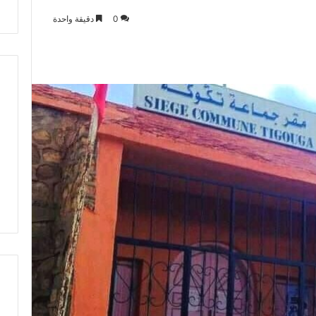
ت
0
دقيقة واحدة
ط
ر
ف
…
ي
ج
ب
أ
ن
ت
ت
ح
د
ث
ا
ل
ح
ك
م
ة