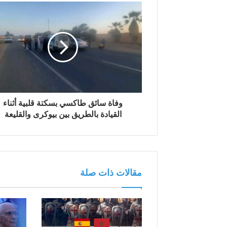
ا
ل
إ
ل
ك
ت
ر
و
ن
وفاة سائق طاكسي بسكتة قلبية أثناء
ي
القيادة بالطريق بين بيوكرى والقليعة
مقالات ذات صلة