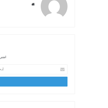
م
و
ق
ع
ا
ل
و
ي
ب
اشترك
أ
د
خ
ل
ب
ر
ي
د
ك