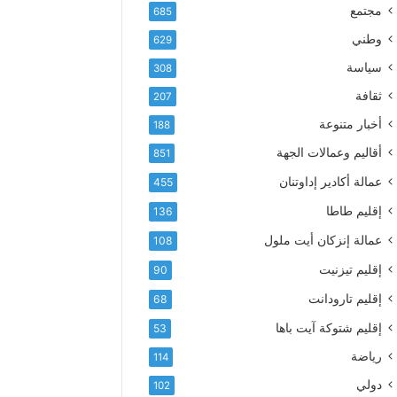
إ
ف
مجتمع
685
ل
ع
ك
وطني
629
أ
ت
س
سياسة
308
ر
م
و
ثقافة
207
ى
ن
آ
أخبار متنوعة
188
ي
ي
أقاليم وعمالات الجهة
851
ا
ت
عمالة أكادير إداوتنان
455
ا
إقليم طاطا
136
ل
ت
عمالة إنزكان أيت ملول
108
ه
إقليم تيزنيت
ا
90
ن
إقليم تارودانت
68
ي
و
إقليم شتوكة آيت باها
53
ا
رياضة
114
ل
و
دولي
102