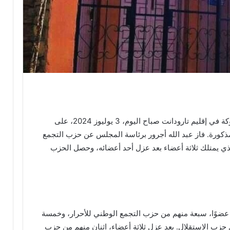
انعقد اجتماع لإعادة تشكيل مجلس جماعة تيكوكة في إقليم تارودانت صباح اليوم، 3 يوليوز 2024، على
مذكورة. فاز عبد الله أجرور برئاسة المجلس عن حزب التجمع
ذي يمتلك ثلاثة أعضاء بعد عزل أحد أعضائه، وحصل الحزب
تكون مجلس جماعة تيكوكة في الأصل من 16 عضوًا، سبعة منهم من حزب التجمع الوطني للأحرار، وخمسة
 حزب الاستقلال. بعد عزل ثلاثة أعضاء، اثنان منهم من حزب