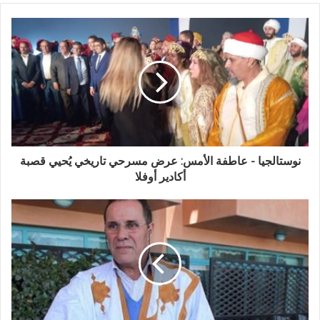
ي
د
ك
ا
ل
إ
ل
ك
ت
ر
و
نوستالجيا - عاطفة الأمس: عرض مسرحي تاريخي يُحيي قصبة
ن
أكادير أوفلا
ي