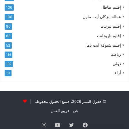
ي
إقليم طاطا
136
ا
ت
عمالة إنزكان أيت ملول
108
ا
إقليم تيزنيت
90
ل
ت
إقليم تارودانت
68
ه
إقليم شتوكة آيت باها
53
ا
ن
رياضة
114
ي
دولي
102
و
ا
أراء
51
ل
و
ل
ا
ء
© حقوق النشر 2026، جميع الحقوق محفوظة |
و
عن
فريق العمل
ا
ل
فيسبوك
تويتر
يوتيوب
انستقرام
إ