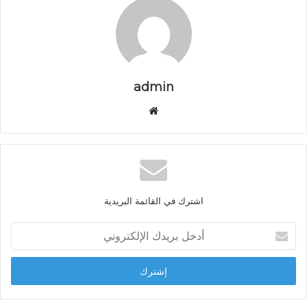
admin
م
و
ق
ع
ا
ل
اشترك في القائمة البريدية
و
ي
أ
ب
د
خ
ل
ب
ر