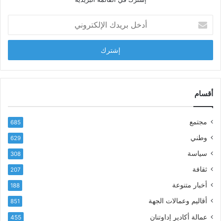
ل
ش
أ
ا
د
ب
خ
ل
ل
ح
ب
س
ر
ن
ي
ا
د
أقسام
ل
ك
ب
ا
ا
مجتمع
685
ل
ز
إ
ي
وطني
629
ل
ر
سياسة
ك
308
ف
ت
ع
ثقافة
207
ر
أ
أخبار متنوعة
و
188
س
ن
م
أقاليم وعمالات الجهة
851
ي
ى
عمالة أكادير إداوتنان
455
آ