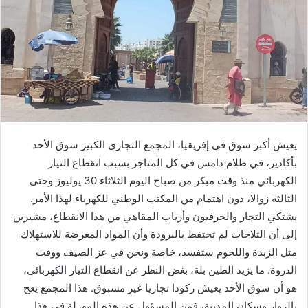
يعيش أكبر سوق في إفريقيا، المجمع التجاري الكبير سوق الأحد
بأكادير، في ظلام دامس في كل المتاجر بسبب انقطاع التيار
الكهربائي منذ وقت مبكر من صباح اليوم الثلاثاء 30 يوليوز وحتى
الثالثة زوالا، دون اهتمام من المكتب الوطني للكهرباء لهذا الأمر.
يشتكي التجار والحرفيون وأرباب المقاهي من هذا الانقطاع، مشيرين
إلى أن الثلاجات لم تحتفظ بالبرودة وأن المواد المعرضة للاستهلاك
مثل الزبدة واللحوم ستفسد، خاصة ونحن في عز الصيف ووقت
الدروة. ما يزيد الطين بلة، بغض النظر عن انقطاع التيار الكهربائي،
هو أن سوق الأحد يعيش ركودا تجاريا غير مسبوق. هذا المجمع يعج
بالزوار وسكان المدينة، فمن المسؤول عن هذه المهزلة في هذا