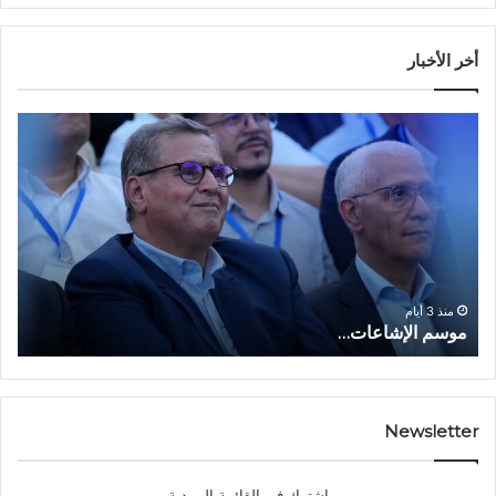
أخر الأخبار
م
ا
و
ل
س
ف
م
ا
ا
ع
ل
ل
إ
ا
ا
ش
ل
و
ا
ا
منذ 3 أيام
موسم الإشاعات…
ا
ع
ق
ا
ت
ت
ص
…
ا
د
Newsletter
ي
ا
إشترك في القائمة البريدية