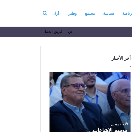
بحث
رياضة
سياسة
مجتمع
وطني
أراء
عن
فريق العمل
عن
أخر الأخبار
م
ا
و
ل
س
ف
م
ا
منذ 6 أيام
ا
ع
الفاعل الاقتصادي ال
ل
ل
الباز يرفع أسمى آيات ا
إ
ا
والولاء والإخلاص إلى ا
ش
ل
بالله بمناسبة الذكرى ا
منذ يومين
ا
ا
موسم الإشاعات…
والعشرين لعيد العرش 
ع
ق