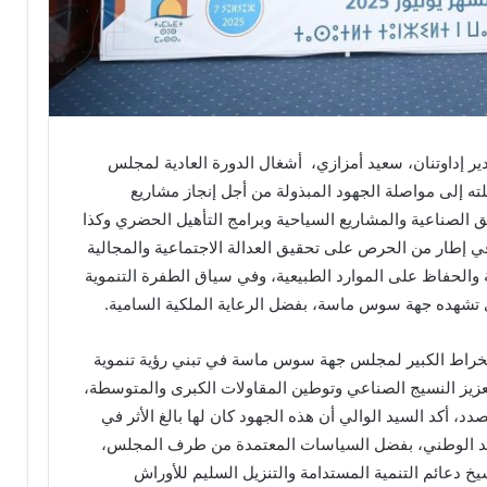
 إداوتنان، سعيد أمزازي، أشغال الدورة العادية لمجلس
 2025، ودعا في مداخلته إلى مواصلة الجهود المبذولة من أجل إنجاز مشاريع
طق الصناعية والمشاريع السياحية وبرامج التأهيل الحضري وكذا
 في إطار من الحرص على تحقيق العدالة الاجتماعية والمجالية
الحفاظ على الموارد الطبيعية، وفي سياق الطفرة التنموية
ذي تشهده جهة سوس ماسة، بفضل الرعاية الملكية السامية.
لانخراط الكبير لمجلس جهة سوس ماسة في تبني رؤية تنموية
تعزيز النسيج الصناعي وتوطين المقاولات الكبرى والمتوسطة،
د، أكد السيد الوالي أن هذه الجهود كان لها بالغ الأثر في
صعيد الوطني، بفضل السياسات المعتمدة من طرف المجلس،
يخ دعائم التنمية المستدامة والتنزيل السليم للأوراش