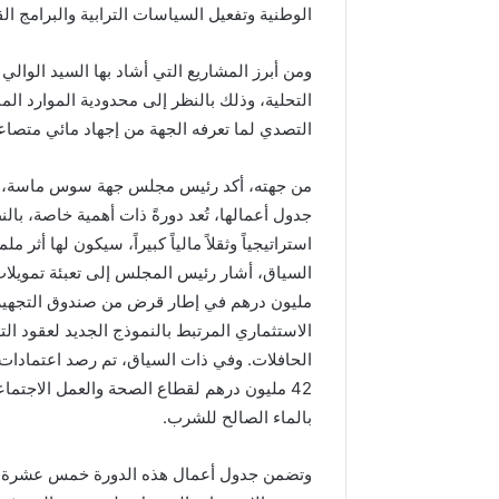
د
الوطنية وتفعيل السياسات الترابية والبرامج ا
ا
ل
ومن أبرز المشاريع التي أشاد بها السيد الوالي
ع
ر
التحلية، وذلك بالنظر إلى محدودية الموارد ال
ش
التصدي لما تعرفه الجهة من إجهاد مائي متصاع
ا
ل
من جهته، أكد رئيس مجلس جهة سوس ماسة، كري
م
جدول أعمالها، تُعد دورةً ذات أهمية خاصة، بال
ج
ي
استراتيجياً وثقلاً مالياً كبيراً، سيكون لها أثر
د
مليون درهم في إطار قرض من صندوق التجهيز 
الاستثماري المرتبط بالنموذج الجديد لعقود ا
الحافلات. وفي ذات السياق، تم رصد اعتمادا
بالماء الصالح للشرب.
وتضمن جدول أعمال هذه الدورة خمس عشرة نقطة