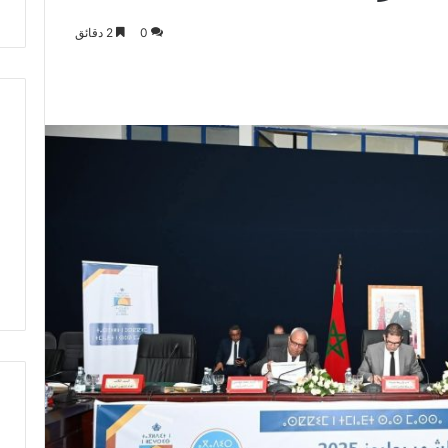
ت
0
2 دقائق
ط
ر
ف
…
ي
ج
ب
أ
ن
ت
ت
ح
د
ث
ا
ل
ح
ك
م
ة