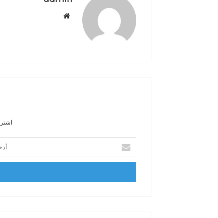
م
و
ق
ع
ا
ل
و
ي
ب
اشترك
أ
د
خ
ل
ب
ر
ي
د