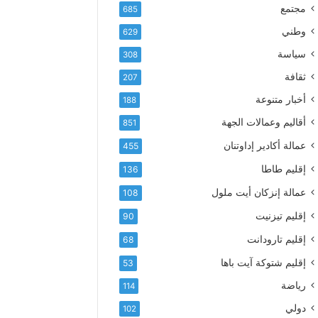
إ
ف
مجتمع
685
ل
ع
ك
وطني
629
أ
ت
س
سياسة
308
ر
م
و
ثقافة
207
ى
ن
آ
أخبار متنوعة
188
ي
ي
أقاليم وعمالات الجهة
851
ا
ت
عمالة أكادير إداوتنان
455
ا
إقليم طاطا
136
ل
ت
عمالة إنزكان أيت ملول
108
ه
إقليم تيزنيت
ا
90
ن
إقليم تارودانت
68
ي
و
إقليم شتوكة آيت باها
53
ا
رياضة
114
ل
و
دولي
102