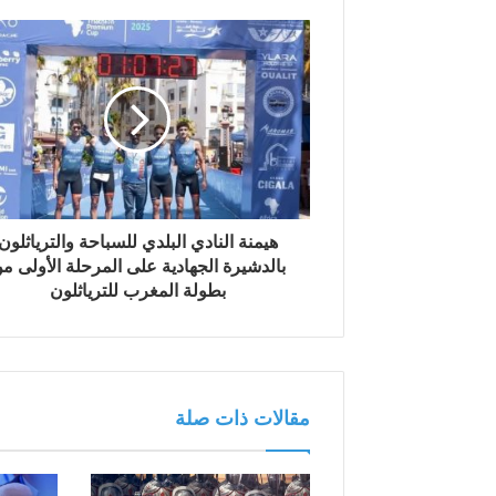
ك
ا
ل
إ
ل
ك
ت
ر
و
ن
هيمنة النادي البلدي للسباحة والترياثلون
ي
بالدشيرة الجهادية على المرحلة الأولى م
بطولة المغرب للترياثلون
مقالات ذات صلة