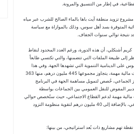
لقطاعية، في إطار من التنسيق والمرونة.
 مشروع تزويد منطقة آيت باها بالماء الصالح للشرب عبر مياه
مائية المتوفرة بسد أهل سوس، وذلك بالموازاة مع سياسة
د نتيجة توالي سنوات الجفاف.
م أشنكلي، أن هذه الدورة، ورغم العدد المحدود لنقاط
نظر إلى طبيعة الملفات التي تتضمنها، والتي تكتسي طابعاً
 ملموس على الدينامية التنموية التي تشهدها الجهة. وفي هذا
السياق، أشار رئيس المجلس إلى تعبئة تمويلات مالية مهمة، يتجاوز مجموعها 445 مليون درهم، منها 363
الجماعي، خُصص لتمويل مساهمة الجهة في البرنامج
لتدبير المفوض للنقل العمومي بين الجماعات بواسطة
ت مالية مهمة لدعم القطاع الاجتماعي، حيث ستُخصص حوالي
42 مليون درهم لقطاع الصحة والعمل الاجتماعي، بالإضافة إلى 40 مليون درهم لتقوية منظومة التزود
 تهم مشاريع ذات بُعد استراتيجي، من بينها: