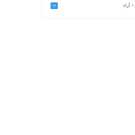
ل
أراء
51
ا
ء
و
ا
ل
إ
خ
ل
ا
ص
إ
ل
ى
ا
ل
س
د
ة
ا
ل
ع