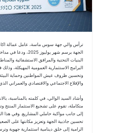
م
د
ا
ل
س
ا
د
ترأس والي جهة سوس ماسة، عامل عمالة اكادير
س
الجهة برسم شهر يوليوز
ب
م
البنيات التحتية والمرافق الاستشفائية والمنا
ن
البرامج الاستثمارية العمومية المهيكلة، وذلك
ا
وتحسين ظروف عيش المواطنين وحماية البيئة و
س
والإقلاع الاجتماعي والاقتصادي والعمراني ال
ب
ة
ذ
وأشاد السيد الوالي، في كلمته بالمناسبة، با
ك
متكاملة، تقوم على تشجيع الاستثمار المنتج و
ر
إلى جانب مواكبة حاملي المشاريع. وفي هذا الصد
ى
تحسين جاذبية الجهة وتعزيز مكانتها على ال
ع
ي
الرامية إلى خلق دينامية استثمارية جهوية وترس